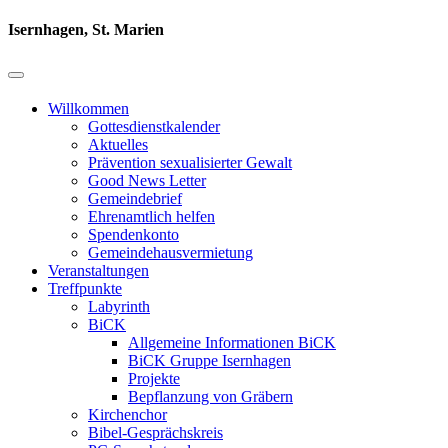
Isernhagen, St. Marien
Willkommen
Gottesdienstkalender
Aktuelles
Prävention sexualisierter Gewalt
Good News Letter
Gemeindebrief
Ehrenamtlich helfen
Spendenkonto
Gemeindehausvermietung
Veranstaltungen
Treffpunkte
Labyrinth
BiCK
Allgemeine Informationen BiCK
BiCK Gruppe Isernhagen
Projekte
Bepflanzung von Gräbern
Kirchenchor
Bibel-Gesprächskreis