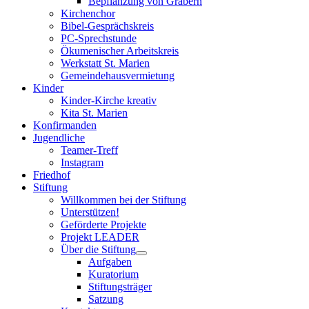
Bepflanzung von Gräbern
Kirchenchor
Bibel-Gesprächskreis
PC-Sprechstunde
Ökumenischer Arbeitskreis
Werkstatt St. Marien
Gemeindehausvermietung
Kinder
Kinder-Kirche kreativ
Kita St. Marien
Konfirmanden
Jugendliche
Teamer-Treff
Instagram
Friedhof
Stiftung
Willkommen bei der Stiftung
Unterstützen!
Geförderte Projekte
Projekt LEADER
Über die Stiftung
Aufgaben
Kuratorium
Stiftungsträger
Satzung