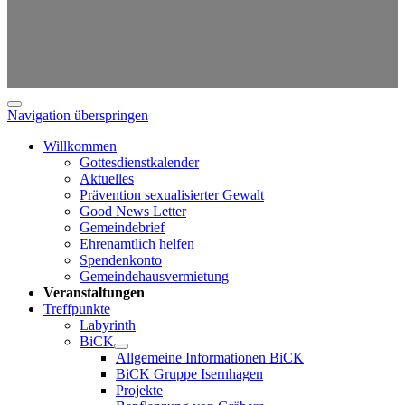
Navigation überspringen
Willkommen
Gottesdienstkalender
Aktuelles
Prävention sexualisierter Gewalt
Good News Letter
Gemeindebrief
Ehrenamtlich helfen
Spendenkonto
Gemeindehausvermietung
Veranstaltungen
Treffpunkte
Labyrinth
BiCK
Allgemeine Informationen BiCK
BiCK Gruppe Isernhagen
Projekte