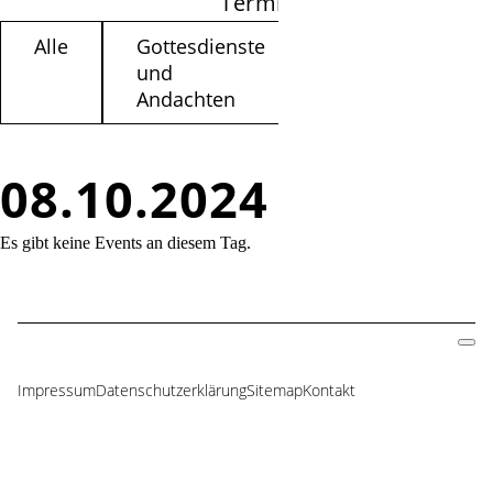
Termine filtern
Alle
Gottesdienste
Kinder /
und
Jugendliche
Andachten
08.10.2024
Es gibt keine Events an diesem Tag.
Impressum
Datenschutzerklärung
Sitemap
Kontakt
Navigation
überspringen