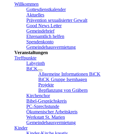
Willkommen
Gottesdienstkalender
Aktuelles
Prävention sexualisierter Gewalt
Good News Letter
Gemeindebrief
Ehrenamtlich helfen
Spendenkonto
Gemeindehausvermietung
Veranstaltungen
Treffpunkte
Labyrinth
BiCK
Allgemeine Informationen BiCK
BiCK Gruppe Isernhagen
Projekte
Bepflanzung von Gräbern
Kirchenchor
Bibel-Gesprächskreis
PC-Sprechstunde
Ökumenischer Arbeitskreis
Werkstatt St. Marien
Gemeindehausvermietung
Kinder
Kinder-Kirche kreativ