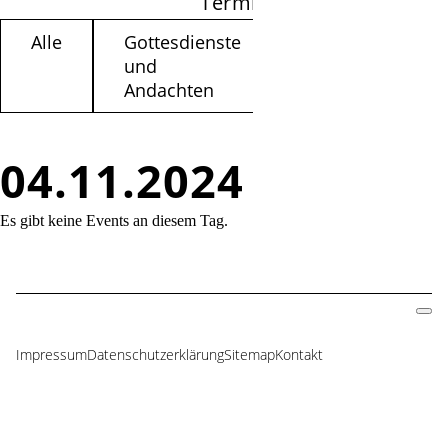
Termine filtern
Alle
Gottesdienste
Kinder /
und
Jugendliche
Andachten
04.11.2024
Es gibt keine Events an diesem Tag.
Impressum
Datenschutzerklärung
Sitemap
Kontakt
Navigation
überspringen