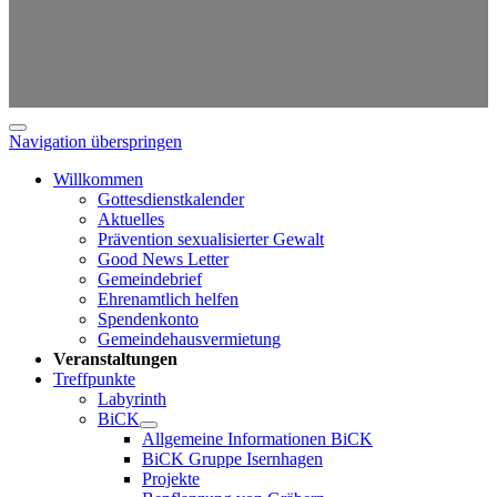
Navigation überspringen
Willkommen
Gottesdienstkalender
Aktuelles
Prävention sexualisierter Gewalt
Good News Letter
Gemeindebrief
Ehrenamtlich helfen
Spendenkonto
Gemeindehausvermietung
Veranstaltungen
Treffpunkte
Labyrinth
BiCK
Allgemeine Informationen BiCK
BiCK Gruppe Isernhagen
Projekte