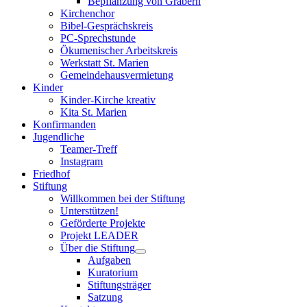
Bepflanzung von Gräbern
Kirchenchor
Bibel-Gesprächskreis
PC-Sprechstunde
Ökumenischer Arbeitskreis
Werkstatt St. Marien
Gemeindehausvermietung
Kinder
Kinder-Kirche kreativ
Kita St. Marien
Konfirmanden
Jugendliche
Teamer-Treff
Instagram
Friedhof
Stiftung
Willkommen bei der Stiftung
Unterstützen!
Geförderte Projekte
Projekt LEADER
Über die Stiftung
Aufgaben
Kuratorium
Stiftungsträger
Satzung