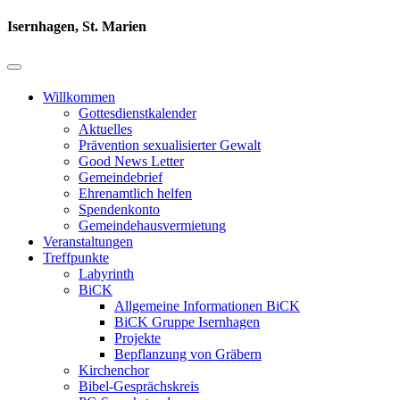
Isernhagen, St. Marien
Willkommen
Gottesdienstkalender
Aktuelles
Prävention sexualisierter Gewalt
Good News Letter
Gemeindebrief
Ehrenamtlich helfen
Spendenkonto
Gemeindehausvermietung
Veranstaltungen
Treffpunkte
Labyrinth
BiCK
Allgemeine Informationen BiCK
BiCK Gruppe Isernhagen
Projekte
Bepflanzung von Gräbern
Kirchenchor
Bibel-Gesprächskreis