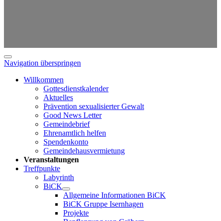
Navigation überspringen
Willkommen
Gottesdienstkalender
Aktuelles
Prävention sexualisierter Gewalt
Good News Letter
Gemeindebrief
Ehrenamtlich helfen
Spendenkonto
Gemeindehausvermietung
Veranstaltungen
Treffpunkte
Labyrinth
BiCK
Allgemeine Informationen BiCK
BiCK Gruppe Isernhagen
Projekte