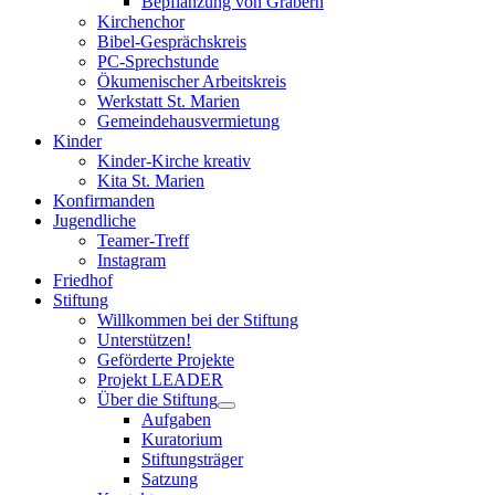
Bepflanzung von Gräbern
Kirchenchor
Bibel-Gesprächskreis
PC-Sprechstunde
Ökumenischer Arbeitskreis
Werkstatt St. Marien
Gemeindehausvermietung
Kinder
Kinder-Kirche kreativ
Kita St. Marien
Konfirmanden
Jugendliche
Teamer-Treff
Instagram
Friedhof
Stiftung
Willkommen bei der Stiftung
Unterstützen!
Geförderte Projekte
Projekt LEADER
Über die Stiftung
Aufgaben
Kuratorium
Stiftungsträger
Satzung