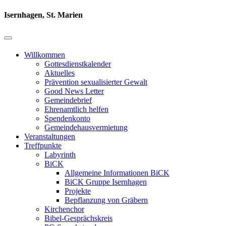
Isernhagen, St. Marien
Willkommen
Gottesdienstkalender
Aktuelles
Prävention sexualisierter Gewalt
Good News Letter
Gemeindebrief
Ehrenamtlich helfen
Spendenkonto
Gemeindehausvermietung
Veranstaltungen
Treffpunkte
Labyrinth
BiCK
Allgemeine Informationen BiCK
BiCK Gruppe Isernhagen
Projekte
Bepflanzung von Gräbern
Kirchenchor
Bibel-Gesprächskreis