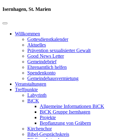
Isernhagen, St. Marien
Willkommen
Gottesdienstkalender
Aktuelles
Prävention sexualisierter Gewalt
Good News Letter
Gemeindebrief
Ehrenamtlich helfen
Spendenkonto
Gemeindehausvermietung
Veranstaltungen
Treffpunkte
Labyrinth
BiCK
Allgemeine Informationen BiCK
BiCK Gruppe Isernhagen
Projekte
Bepflanzung von Gräbern
Kirchenchor
Bibel-Gesprächskreis