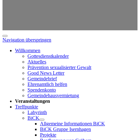
Navigation überspringen
Willkommen
Gottesdienstkalender
Aktuelles
Prävention sexualisierter Gewalt
Good News Letter
Gemeindebrief
Ehrenamtlich helfen
Spendenkonto
Gemeindehausvermietung
Veranstaltungen
Treffpunkte
Labyrinth
BiCK
Allgemeine Informationen BiCK
BiCK Gruppe Isernhagen
Projekte