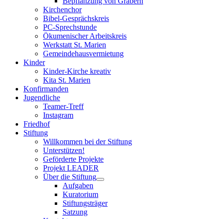
Bepflanzung von Gräbern
Kirchenchor
Bibel-Gesprächskreis
PC-Sprechstunde
Ökumenischer Arbeitskreis
Werkstatt St. Marien
Gemeindehausvermietung
Kinder
Kinder-Kirche kreativ
Kita St. Marien
Konfirmanden
Jugendliche
Teamer-Treff
Instagram
Friedhof
Stiftung
Willkommen bei der Stiftung
Unterstützen!
Geförderte Projekte
Projekt LEADER
Über die Stiftung
Aufgaben
Kuratorium
Stiftungsträger
Satzung