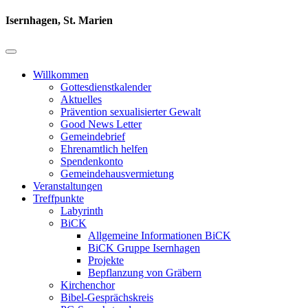
Isernhagen, St. Marien
Willkommen
Gottesdienstkalender
Aktuelles
Prävention sexualisierter Gewalt
Good News Letter
Gemeindebrief
Ehrenamtlich helfen
Spendenkonto
Gemeindehausvermietung
Veranstaltungen
Treffpunkte
Labyrinth
BiCK
Allgemeine Informationen BiCK
BiCK Gruppe Isernhagen
Projekte
Bepflanzung von Gräbern
Kirchenchor
Bibel-Gesprächskreis