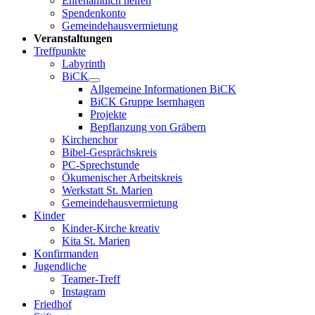
Ehrenamtlich helfen
Spendenkonto
Gemeindehausvermietung
Veranstaltungen
Treffpunkte
Labyrinth
BiCK
Allgemeine Informationen BiCK
BiCK Gruppe Isernhagen
Projekte
Bepflanzung von Gräbern
Kirchenchor
Bibel-Gesprächskreis
PC-Sprechstunde
Ökumenischer Arbeitskreis
Werkstatt St. Marien
Gemeindehausvermietung
Kinder
Kinder-Kirche kreativ
Kita St. Marien
Konfirmanden
Jugendliche
Teamer-Treff
Instagram
Friedhof