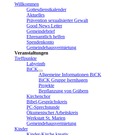
Willkommen
Gottesdienstkalender
Aktuelles
Prävention sexualisierter Gewalt
Good News Letter
Gemeindebrief
Ehrenamtlich helfen
Spendenkonto
Gemeindehausvermietung
Veranstaltungen
Treffpunkte
Labyrinth
BiCK
Allgemeine Informationen BiCK
BiCK Gruppe Isernhagen
Projekte
Bepflanzung von Gräbern
Kirchenchor
Bibel-Gesprächskreis
PC-Sprechstunde
Ökumenischer Arbeitskreis
Werkstatt St. Marien
Gemeindehausvermietung
Kinder
Kinder-Kirche kreativ