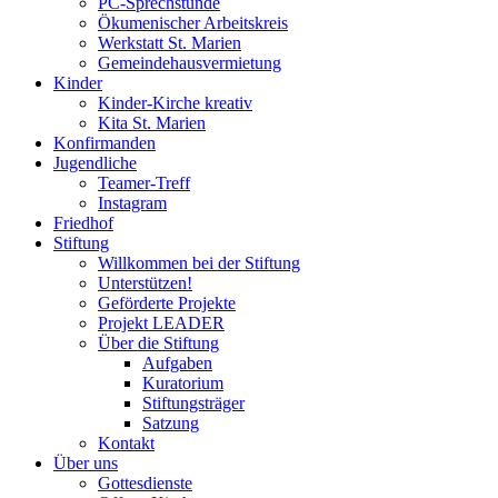
PC-Sprechstunde
Ökumenischer Arbeitskreis
Werkstatt St. Marien
Gemeindehausvermietung
Kinder
Kinder-Kirche kreativ
Kita St. Marien
Konfirmanden
Jugendliche
Teamer-Treff
Instagram
Friedhof
Stiftung
Willkommen bei der Stiftung
Unterstützen!
Geförderte Projekte
Projekt LEADER
Über die Stiftung
Aufgaben
Kuratorium
Stiftungsträger
Satzung
Kontakt
Über uns
Gottesdienste