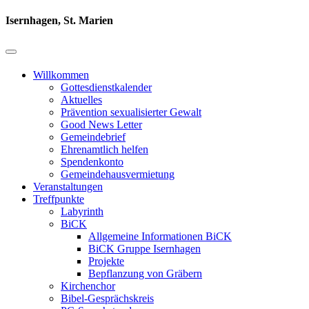
Isernhagen, St. Marien
Willkommen
Gottesdienstkalender
Aktuelles
Prävention sexualisierter Gewalt
Good News Letter
Gemeindebrief
Ehrenamtlich helfen
Spendenkonto
Gemeindehausvermietung
Veranstaltungen
Treffpunkte
Labyrinth
BiCK
Allgemeine Informationen BiCK
BiCK Gruppe Isernhagen
Projekte
Bepflanzung von Gräbern
Kirchenchor
Bibel-Gesprächskreis