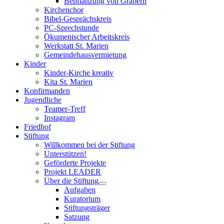
Bepflanzung von Gräbern
Kirchenchor
Bibel-Gesprächskreis
PC-Sprechstunde
Ökumenischer Arbeitskreis
Werkstatt St. Marien
Gemeindehausvermietung
Kinder
Kinder-Kirche kreativ
Kita St. Marien
Konfirmanden
Jugendliche
Teamer-Treff
Instagram
Friedhof
Stiftung
Willkommen bei der Stiftung
Unterstützen!
Geförderte Projekte
Projekt LEADER
Über die Stiftung
Aufgaben
Kuratorium
Stiftungsträger
Satzung