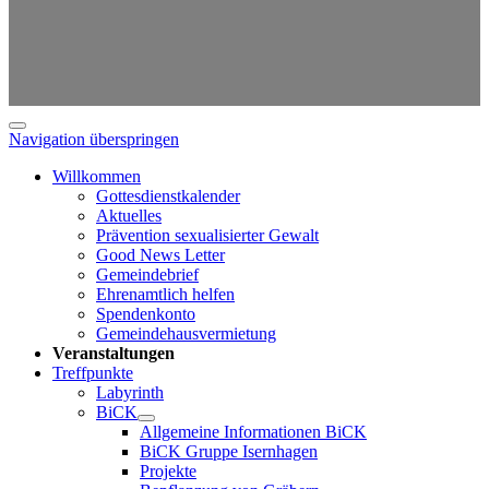
Navigation überspringen
Willkommen
Gottesdienstkalender
Aktuelles
Prävention sexualisierter Gewalt
Good News Letter
Gemeindebrief
Ehrenamtlich helfen
Spendenkonto
Gemeindehausvermietung
Veranstaltungen
Treffpunkte
Labyrinth
BiCK
Allgemeine Informationen BiCK
BiCK Gruppe Isernhagen
Projekte