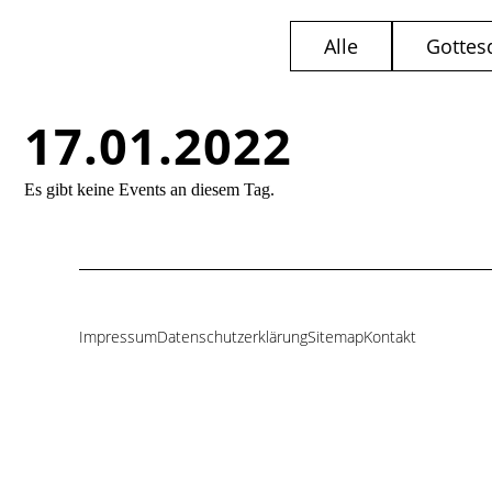
Alle
Gottes
17.01.2022
Es gibt keine Events an diesem Tag.
Impressum
Datenschutzerklärung
Sitemap
Kontakt
Navigation
überspringen