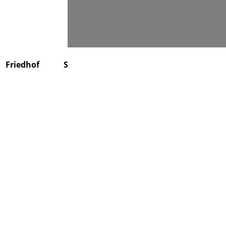
Suchen
Friedhof
Stiftung
Über uns
Kontakt