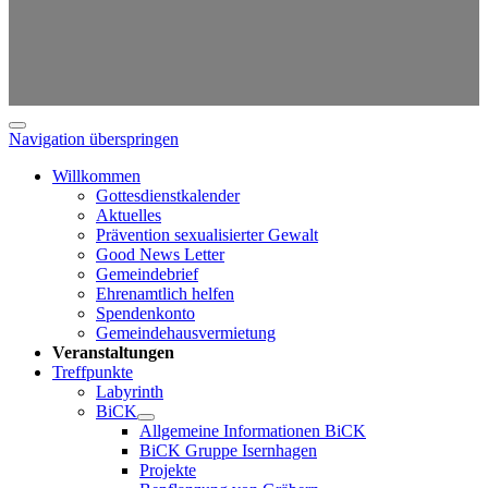
Navigation überspringen
Willkommen
Gottesdienstkalender
Aktuelles
Prävention sexualisierter Gewalt
Good News Letter
Gemeindebrief
Ehrenamtlich helfen
Spendenkonto
Gemeindehausvermietung
Veranstaltungen
Treffpunkte
Labyrinth
BiCK
Allgemeine Informationen BiCK
BiCK Gruppe Isernhagen
Projekte