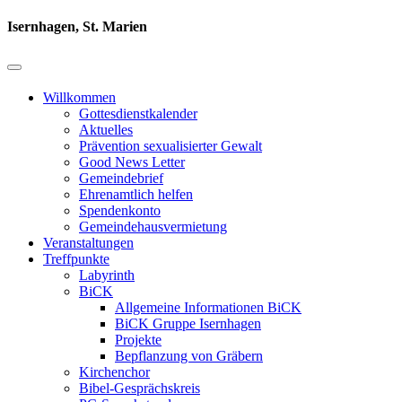
Isernhagen, St. Marien
Willkommen
Gottesdienstkalender
Aktuelles
Prävention sexualisierter Gewalt
Good News Letter
Gemeindebrief
Ehrenamtlich helfen
Spendenkonto
Gemeindehausvermietung
Veranstaltungen
Treffpunkte
Labyrinth
BiCK
Allgemeine Informationen BiCK
BiCK Gruppe Isernhagen
Projekte
Bepflanzung von Gräbern
Kirchenchor
Bibel-Gesprächskreis