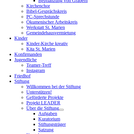
Bepflanzung von Gräbern
Kirchenchor
Bibel-Gesprächskreis
PC-Sprechstunde
Ökumenischer Arbeitskreis
Werkstatt St. Marien
Gemeindehausvermietung
Kinder
Kinder-Kirche kreativ
Kita St. Marien
Konfirmanden
Jugendliche
Teamer-Treff
Instagram
Friedhof
Stiftung
Willkommen bei der Stiftung
Unterstützen!
Geförderte Projekte
Projekt LEADER
Über die Stiftung
Aufgaben
Kuratorium
Stiftungsträger
Satzung