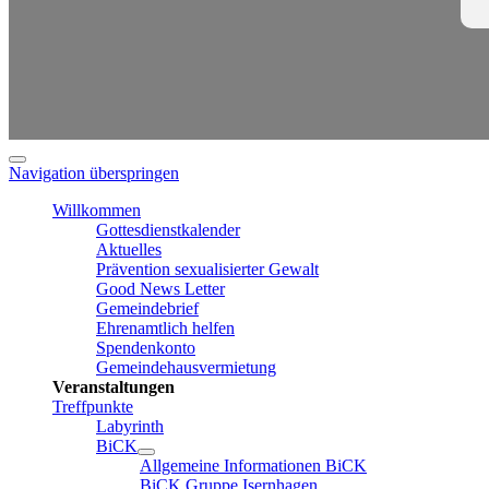
Navigation überspringen
Willkommen
Gottesdienstkalender
Aktuelles
Prävention sexualisierter Gewalt
Good News Letter
Gemeindebrief
Ehrenamtlich helfen
Spendenkonto
Gemeindehausvermietung
Veranstaltungen
Treffpunkte
Labyrinth
BiCK
Allgemeine Informationen BiCK
BiCK Gruppe Isernhagen