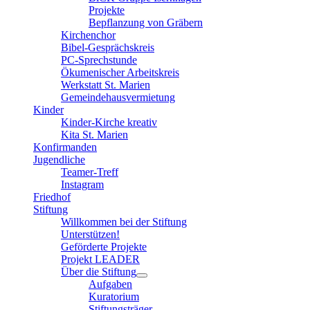
Projekte
Bepflanzung von Gräbern
Kirchenchor
Bibel-Gesprächskreis
PC-Sprechstunde
Ökumenischer Arbeitskreis
Werkstatt St. Marien
Gemeindehausvermietung
Kinder
Kinder-Kirche kreativ
Kita St. Marien
Konfirmanden
Jugendliche
Teamer-Treff
Instagram
Friedhof
Stiftung
Willkommen bei der Stiftung
Unterstützen!
Geförderte Projekte
Projekt LEADER
Über die Stiftung
Aufgaben
Kuratorium
Stiftungsträger