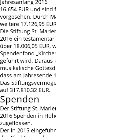
Jahresanfang 2016
16.654 EUR und sind für das Kirchturmprojekt
vorgesehen. Durch Mailingaktionen können hierfür
weitere 17.126,95 EUR bereitgestellt werden.
Die Stiftung St. Marien Isernhagen erhielt Anfang
2016 ein testamentarisch verfügtes Vermächtnis
über 18.006,05 EUR, welches in einem eigenen
Spendenfond „Kirchenmusik - Nachlass M. Nagel“
geführt wird. Daraus konnten 2.500,00 EUR für
musikalische Gottesdienste entnommen werden, so
dass am Jahresende 15.506,05 EUR verblieben.
Das Stiftungsvermögen beläuft sich zum 31.12.2016
auf 317.810,32 EUR.
Spenden
Der Stiftung St. Marien Isernhagen sind im Jahre
2016 Spenden in Höhe von 2.512,85 EUR
zugeflossen.
Der in 2015 eingeführte Spendenfonds zur Sanierung