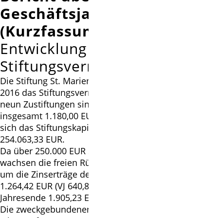
Geschäftsjahr 2016
(Kurzfassung)
Entwicklung des
Stiftungsvermögens
Die Stiftung St. Marien Isernhagen konnte im Jahre
2016 das Stiftungsvermögen weiter steigern. Durch
neun Zustiftungen sind dem Stiftungskapital
insgesamt 1.180,00 EUR zugeflossen. Somit beläuft
sich das Stiftungskapital zum 31.12.2016 auf
254.063,33 EUR.
Da über 250.000 EUR Stiftungskapital erzielt wurden,
wachsen die freien Rücklagen zur Kapitalerhaltung
um die Zinserträge des laufenden Jahres i.H.v.
1.264,42 EUR (VJ 640,81 EUR) und betragen am
Jahresende 1.905,23 EUR.
Die zweckgebundenen Rücklagen betrugen zum