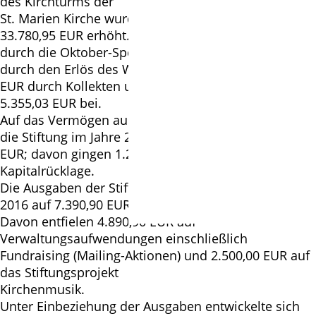
des Kirchturms der
St. Marien Kirche wurde um 17.126,95 EUR auf
33.780,95 EUR erhöht. Dazu trugen 10.350,00 EUR
durch die Oktober-Spendenbriefaktion, 526,00 EUR
durch den Erlös des Weihnachtsmarktes und 895,92
EUR durch Kollekten und sonstige Spenden i.H.v.
5.355,03 EUR bei.
Auf das Vermögen aus allgemeinen Spenden erzielte
die Stiftung im Jahre 2016 Zinserträge von 5.866,13
EUR; davon gingen 1.264,42 EUR in die
Kapitalrücklage.
Die Ausgaben der Stiftung beliefen sich im Jahre
2016 auf 7.390,90 EUR.
Davon entfielen 4.890,90 EUR auf
Verwaltungsaufwendungen einschließlich
Fundraising (Mailing-Aktionen) und 2.500,00 EUR auf
das Stiftungsprojekt
Kirchenmusik.
Unter Einbeziehung der Ausgaben entwickelte sich