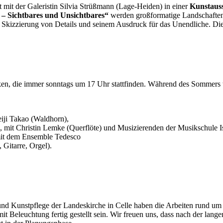
 mit der Galeristin Silvia Strüßmann (Lage-Heiden) in einer
Kunstaus
– Sichtbares und Unsichtbares“
werden großformatige Landschaften 
er Skizzierung von Details und seinem Ausdruck für das Unendliche. D
ken, die immer sonntags um 17 Uhr stattfinden. Während des Sommers t
iji Takao (Waldhorn),
 mit Christin Lemke (Querflöte) und Musizierenden der Musikschule 
mit dem Ensemble Tedesco
 Gitarre, Orgel).
nd Kunstpflege der Landeskirche in Celle haben die Arbeiten rund um 
mit Beleuchtung fertig gestellt sein. Wir freuen uns, dass nach der la