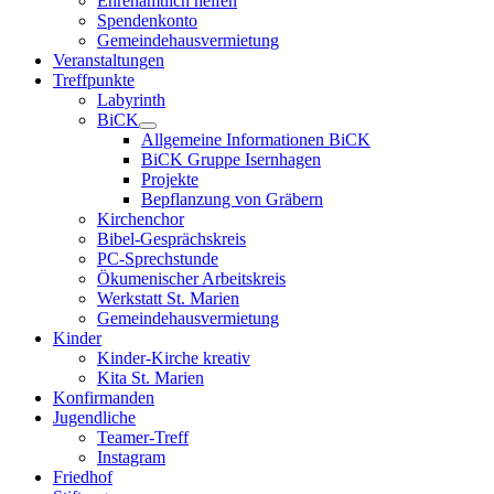
Ehrenamtlich helfen
Spendenkonto
Gemeindehausvermietung
Veranstaltungen
Treffpunkte
Labyrinth
BiCK
Allgemeine Informationen BiCK
BiCK Gruppe Isernhagen
Projekte
Bepflanzung von Gräbern
Kirchenchor
Bibel-Gesprächskreis
PC-Sprechstunde
Ökumenischer Arbeitskreis
Werkstatt St. Marien
Gemeindehausvermietung
Kinder
Kinder-Kirche kreativ
Kita St. Marien
Konfirmanden
Jugendliche
Teamer-Treff
Instagram
Friedhof