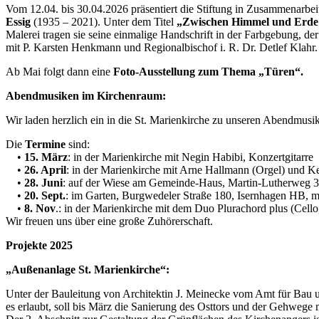
Vom 12.04. bis 30.04.2026 präsentiert die Stiftung in Zusammenarbeit
Essig
(1935 – 2021). Unter dem Titel
„Zwischen Himmel und Erde 
Malerei tragen sie seine einmalige Handschrift in der Farbgebung, d
mit P. Karsten Henkmann und Regionalbischof i. R. Dr. Detlef Klahr.
Ab Mai folgt dann eine
Foto-Ausstellung zum Thema „Türen“.
Abendmusiken im Kirchenraum:
Wir laden herzlich ein in die St. Marienkirche zu unseren Abendmusi
Die
Termine
sind:
•
15. März
: in der Marienkirche mit Negin Habibi, Konzertgitarre
•
26. April
: in der Marienkirche mit Arne Hallmann (Orgel) und Ke
•
28. Juni
: auf der Wiese am Gemeinde-Haus, Martin-Lutherweg 3,
•
20. Sept.
: im Garten, Burgwedeler Straße 180, Isernhagen HB, 
•
8. Nov
.: in der Marienkirche mit dem Duo Plurachord plus (Cello,
Wir freuen uns über eine große Zuhörerschaft.
Projekte 2025
„Außenanlage St. Marienkirche“:
Unter der Bauleitung von Architektin J. Meinecke vom Amt für Bau u
es erlaubt, soll bis März die Sanierung des Osttors und der Gehwege 