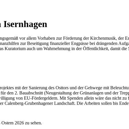
n Isernhagen
tzungsgemäß vor allem Vorhaben zur Förderung der Kirchenmusik, der E
inanzhilfen zur Beseitigung finanzieller Engpässe bei drängenden Auf
das Kuratorium auch um Wahrnehmung in der Öffentlichkeit, damit die S
tes mit der Sanierung des Osttors und der Gehwege mit Beleuchtung f
trag für den 2. Bauabschnitt (Neugestaltung der Grünanlagen und der 
illigung von EU-Fördergeldern. Mit Spenden allein wäre das nicht zu f
er Calenberg-Grubenhagener Landschaft. Die Arbeiten sollen bis Ende
is Ostern 2026 zu sehen.