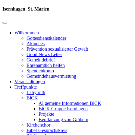
Isernhagen, St. Marien
Willkommen
Gottesdienstkalender
Aktuelles
Prävention sexualisierter Gewalt
Good News Letter
Gemeindebrief
Ehrenamtlich helfen
Spendenkonto
Gemeindehausvermietung
Veranstaltungen
Treffpunkte
Labyrinth
BiCK
Allgemeine Informationen BiCK
BiCK Gruppe Isernhagen
Projekte
Bepflanzung von Gräbern
Kirchenchor
Bibel-Gesprächskreis