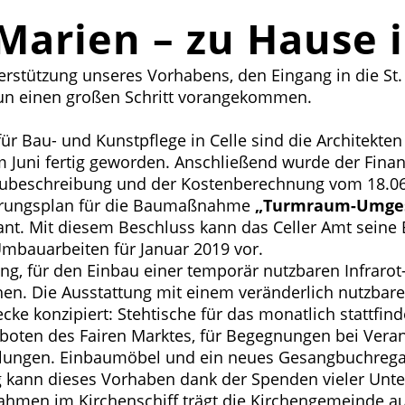
Marien – zu Hause 
erstützung unseres Vorhabens, den Eingang in die St.
nun einen großen Schritt vorangekommen.
r Bau- und Kunstpflege in Celle sind die Architekte
Juni fertig geworden. Anschließend wurde der Fin
 Baubeschreibung und der Kostenberechnung vom 18.06
ierungsplan für die Baumaßnahme
„Turmraum-Umges
lant. Mit diesem Beschluss kann das Celler Amt sein
Umbauarbeiten für Januar 2019 vor.
ung, für den Einbau einer temporär nutzbaren Infraro
. Die Ausstattung mit einem veränderlich nutzbaren
ecke konzipiert: Stehtische für das monatlich stattf
eboten des Fairen Marktes, für Begegnungen bei Vera
ellungen. Einbaumöbel und ein neues Gesangbuchreg
 kann dieses Vorhaben dank der Spenden vieler Unters
hmen im Kirchenschiff trägt die Kirchengemeinde au