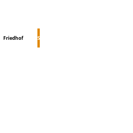
Suchen
Friedhof
Stiftung
Über uns
Kontakt