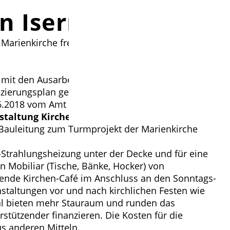
in Isernhagen
 Marienkirche freundlicher in einen Raum der
n mit den Ausarbeitungen zur Kostenschätzung der
anzierungsplan gemeinsam mit dem
.2018 vom Amt in Celle beschloss der
taltung Kirche“
. Darin sind aus Mitteln der
e Bauleitung zum Turmprojekt der Marienkirche
t-Strahlungsheizung unter der Decke und für eine
 Mobiliar (Tische, Bänke, Hocker) von
indende Kirchen-Café im Anschluss an den Sonntags-
nstaltungen vor und nach kirchlichen Festen wie
al bieten mehr Stauraum und runden das
tützender finanzieren. Die Kosten für die
s anderen Mitteln.