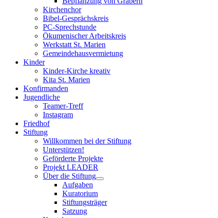
Bepflanzung von Gräbern
Kirchenchor
Bibel-Gesprächskreis
PC-Sprechstunde
Ökumenischer Arbeitskreis
Werkstatt St. Marien
Gemeindehausvermietung
Kinder
Kinder-Kirche kreativ
Kita St. Marien
Konfirmanden
Jugendliche
Teamer-Treff
Instagram
Friedhof
Stiftung
Willkommen bei der Stiftung
Unterstützen!
Geförderte Projekte
Projekt LEADER
Über die Stiftung
Aufgaben
Kuratorium
Stiftungsträger
Satzung