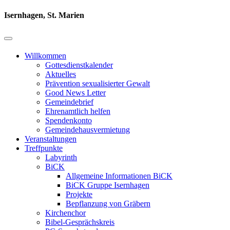
Isernhagen, St. Marien
Willkommen
Gottesdienstkalender
Aktuelles
Prävention sexualisierter Gewalt
Good News Letter
Gemeindebrief
Ehrenamtlich helfen
Spendenkonto
Gemeindehausvermietung
Veranstaltungen
Treffpunkte
Labyrinth
BiCK
Allgemeine Informationen BiCK
BiCK Gruppe Isernhagen
Projekte
Bepflanzung von Gräbern
Kirchenchor
Bibel-Gesprächskreis