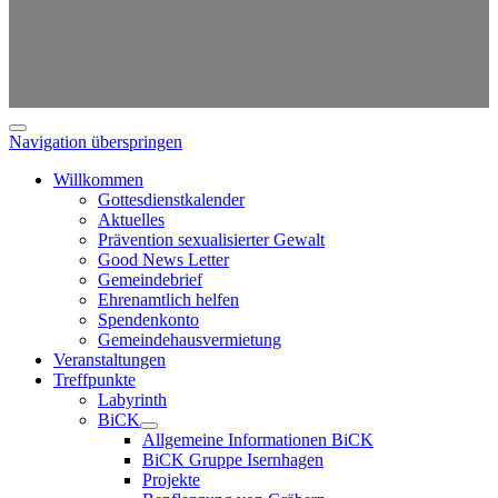
Navigation überspringen
Willkommen
Gottesdienstkalender
Aktuelles
Prävention sexualisierter Gewalt
Good News Letter
Gemeindebrief
Ehrenamtlich helfen
Spendenkonto
Gemeindehausvermietung
Veranstaltungen
Treffpunkte
Labyrinth
BiCK
Allgemeine Informationen BiCK
BiCK Gruppe Isernhagen
Projekte