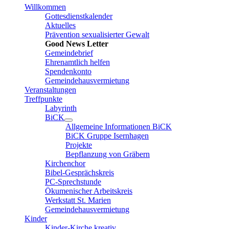
Willkommen
Gottesdienstkalender
Aktuelles
Prävention sexualisierter Gewalt
Good News Letter
Gemeindebrief
Ehrenamtlich helfen
Spendenkonto
Gemeindehausvermietung
Veranstaltungen
Treffpunkte
Labyrinth
BiCK
Allgemeine Informationen BiCK
BiCK Gruppe Isernhagen
Projekte
Bepflanzung von Gräbern
Kirchenchor
Bibel-Gesprächskreis
PC-Sprechstunde
Ökumenischer Arbeitskreis
Werkstatt St. Marien
Gemeindehausvermietung
Kinder
Kinder-Kirche kreativ