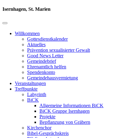
Isernhagen, St. Marien
Willkommen
Gottesdienstkalender
Aktuelles
Prävention sexualisierter Gewalt
Good News Letter
Gemeindebrief
Ehrenamtlich helfen
Spendenkonto
Gemeindehausvermietung
Veranstaltungen
Treffpunkte
Labyrinth
BiCK
Allgemeine Informationen BiCK
BiCK Gruppe Isernhagen
Projekte
Bepflanzung von Gräbern
Kirchenchor
Bibel-Gesprächskreis