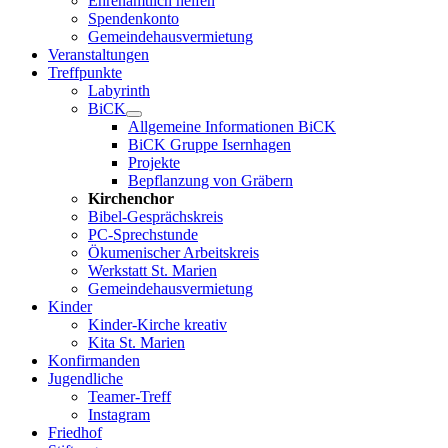
Ehrenamtlich helfen
Spendenkonto
Gemeindehausvermietung
Veranstaltungen
Treffpunkte
Labyrinth
BiCK
Allgemeine Informationen BiCK
BiCK Gruppe Isernhagen
Projekte
Bepflanzung von Gräbern
Kirchenchor
Bibel-Gesprächskreis
PC-Sprechstunde
Ökumenischer Arbeitskreis
Werkstatt St. Marien
Gemeindehausvermietung
Kinder
Kinder-Kirche kreativ
Kita St. Marien
Konfirmanden
Jugendliche
Teamer-Treff
Instagram
Friedhof