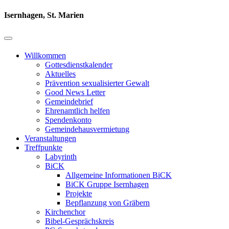
Isernhagen, St. Marien
Willkommen
Gottesdienstkalender
Aktuelles
Prävention sexualisierter Gewalt
Good News Letter
Gemeindebrief
Ehrenamtlich helfen
Spendenkonto
Gemeindehausvermietung
Veranstaltungen
Treffpunkte
Labyrinth
BiCK
Allgemeine Informationen BiCK
BiCK Gruppe Isernhagen
Projekte
Bepflanzung von Gräbern
Kirchenchor
Bibel-Gesprächskreis