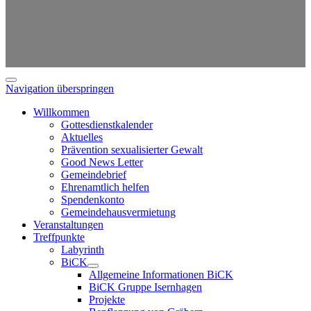
Navigation überspringen
Willkommen
Gottesdienstkalender
Aktuelles
Prävention sexualisierter Gewalt
Good News Letter
Gemeindebrief
Ehrenamtlich helfen
Spendenkonto
Gemeindehausvermietung
Veranstaltungen
Treffpunkte
Labyrinth
BiCK
Allgemeine Informationen BiCK
BiCK Gruppe Isernhagen
Projekte