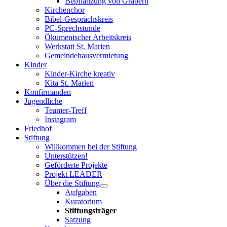
Bepflanzung von Gräbern
Kirchenchor
Bibel-Gesprächskreis
PC-Sprechstunde
Ökumenischer Arbeitskreis
Werkstatt St. Marien
Gemeindehausvermietung
Kinder
Kinder-Kirche kreativ
Kita St. Marien
Konfirmanden
Jugendliche
Teamer-Treff
Instagram
Friedhof
Stiftung
Willkommen bei der Stiftung
Unterstützen!
Geförderte Projekte
Projekt LEADER
Über die Stiftung
Aufgaben
Kuratorium
Stiftungsträger
Satzung