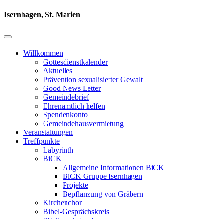
Isernhagen, St. Marien
Willkommen
Gottesdienstkalender
Aktuelles
Prävention sexualisierter Gewalt
Good News Letter
Gemeindebrief
Ehrenamtlich helfen
Spendenkonto
Gemeindehausvermietung
Veranstaltungen
Treffpunkte
Labyrinth
BiCK
Allgemeine Informationen BiCK
BiCK Gruppe Isernhagen
Projekte
Bepflanzung von Gräbern
Kirchenchor
Bibel-Gesprächskreis