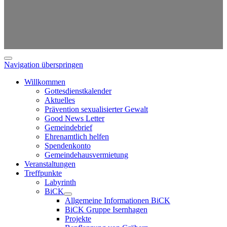
Navigation überspringen
Willkommen
Gottesdienstkalender
Aktuelles
Prävention sexualisierter Gewalt
Good News Letter
Gemeindebrief
Ehrenamtlich helfen
Spendenkonto
Gemeindehausvermietung
Veranstaltungen
Treffpunkte
Labyrinth
BiCK
Allgemeine Informationen BiCK
BiCK Gruppe Isernhagen
Projekte