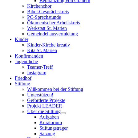
Bepflanzung von Gräbern
Kirchenchor
Bibel-Gesprächskreis
PC-Sprechstunde
Ökumenischer Arbeitskreis
Werkstatt St. Marien
Gemeindehausvermietung
Kinder
Kinder-Kirche kreativ
Kita St. Marien
Konfirmanden
Jugendliche
Teamer-Treff
Instagram
Friedhof
Stiftung
Willkommen bei der Stiftung
Unterstützen!
Geförderte Projekte
Projekt LEADER
Über die Stiftung
Aufgaben
Kuratorium
Stiftungsträger
Satzung