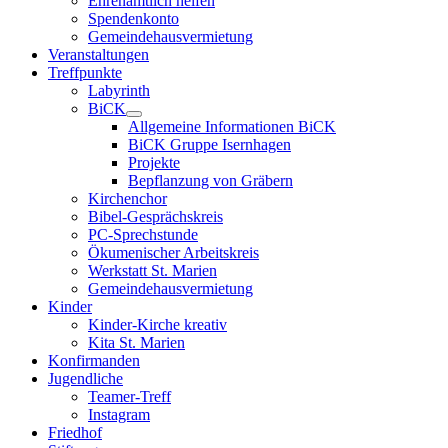
Ehrenamtlich helfen
Spendenkonto
Gemeindehausvermietung
Veranstaltungen
Treffpunkte
Labyrinth
BiCK
Allgemeine Informationen BiCK
BiCK Gruppe Isernhagen
Projekte
Bepflanzung von Gräbern
Kirchenchor
Bibel-Gesprächskreis
PC-Sprechstunde
Ökumenischer Arbeitskreis
Werkstatt St. Marien
Gemeindehausvermietung
Kinder
Kinder-Kirche kreativ
Kita St. Marien
Konfirmanden
Jugendliche
Teamer-Treff
Instagram
Friedhof