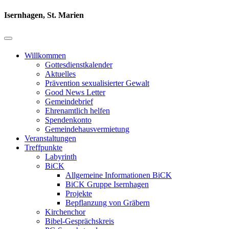
Isernhagen, St. Marien
Willkommen
Gottesdienstkalender
Aktuelles
Prävention sexualisierter Gewalt
Good News Letter
Gemeindebrief
Ehrenamtlich helfen
Spendenkonto
Gemeindehausvermietung
Veranstaltungen
Treffpunkte
Labyrinth
BiCK
Allgemeine Informationen BiCK
BiCK Gruppe Isernhagen
Projekte
Bepflanzung von Gräbern
Kirchenchor
Bibel-Gesprächskreis