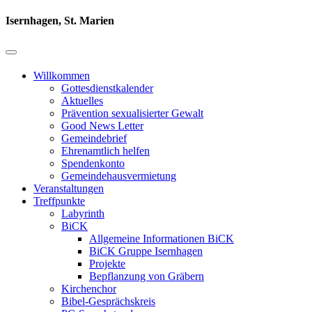
Isernhagen, St. Marien
Willkommen
Gottesdienstkalender
Aktuelles
Prävention sexualisierter Gewalt
Good News Letter
Gemeindebrief
Ehrenamtlich helfen
Spendenkonto
Gemeindehausvermietung
Veranstaltungen
Treffpunkte
Labyrinth
BiCK
Allgemeine Informationen BiCK
BiCK Gruppe Isernhagen
Projekte
Bepflanzung von Gräbern
Kirchenchor
Bibel-Gesprächskreis