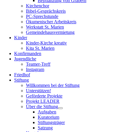
Bepflanzung von Gräbern
Kirchenchor
Bibel-Gesprächskreis
PC-Sprechstunde
Ökumenischer Arbeitskreis
Werkstatt St. Marien
Gemeindehausvermietung
Kinder
Kinder-Kirche kreativ
Kita St. Marien
Konfirmanden
Jugendliche
Teamer-Treff
Instagram
Friedhof
Stiftung
Willkommen bei der Stiftung
Unterstützen!
Geförderte Projekte
Projekt LEADER
Über die Stiftung
Aufgaben
Kuratorium
Stiftungsträger
Satzung