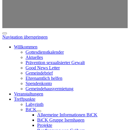
Navigation überspringen
Willkommen
Gottesdienstkalender
Aktuelles
Prävention sexualisierter Gewalt
Good News Letter
Gemeindebrief
Ehrenamtlich helfen
Spendenkonto
Gemeindehausvermietung
Veranstaltungen
Treffpunkte
Labyrinth
BiCK
Allgemeine Informationen BiCK
BiCK Gruppe Isernhagen
Projekte