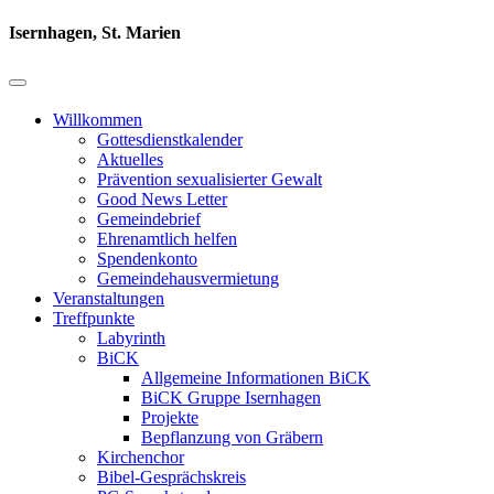
Isernhagen, St. Marien
Willkommen
Gottesdienstkalender
Aktuelles
Prävention sexualisierter Gewalt
Good News Letter
Gemeindebrief
Ehrenamtlich helfen
Spendenkonto
Gemeindehausvermietung
Veranstaltungen
Treffpunkte
Labyrinth
BiCK
Allgemeine Informationen BiCK
BiCK Gruppe Isernhagen
Projekte
Bepflanzung von Gräbern
Kirchenchor
Bibel-Gesprächskreis