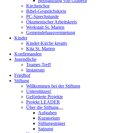
Bepflanzung von Gräbern
Kirchenchor
Bibel-Gesprächskreis
PC-Sprechstunde
Ökumenischer Arbeitskreis
Werkstatt St. Marien
Gemeindehausvermietung
Kinder
Kinder-Kirche kreativ
Kita St. Marien
Konfirmanden
Jugendliche
Teamer-Treff
Instagram
Friedhof
Stiftung
Willkommen bei der Stiftung
Unterstützen!
Geförderte Projekte
Projekt LEADER
Über die Stiftung
Aufgaben
Kuratorium
Stiftungsträger
Satzung