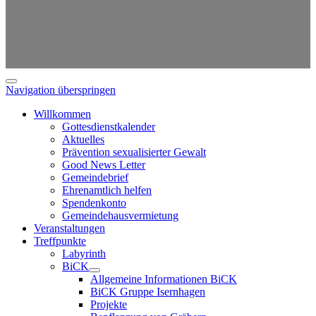
Navigation überspringen
Willkommen
Gottesdienstkalender
Aktuelles
Prävention sexualisierter Gewalt
Good News Letter
Gemeindebrief
Ehrenamtlich helfen
Spendenkonto
Gemeindehausvermietung
Veranstaltungen
Treffpunkte
Labyrinth
BiCK
Allgemeine Informationen BiCK
BiCK Gruppe Isernhagen
Projekte