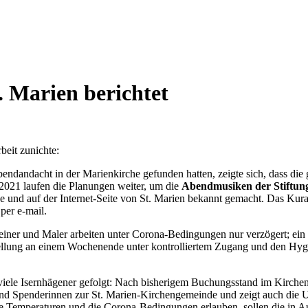
. Marien berichtet
beit zunichte:
bendandacht in der Marienkirche gefunden hatten, zeigte sich, dass d
 2021 laufen die Planungen weiter, um die
Abendmusiken der Stiftu
se und auf der Internet-Seite von St. Marien bekannt gemacht. Das Kur
per e-mail.
ner und Maler arbeiten unter Corona-Bedingungen nur verzögert; ein E
ellung an einem Wochenende unter kontrolliertem Zugang und den Hygi
viele Isernhägener gefolgt: Nach bisherigem Buchungsstand im Kirche
und Spenderinnen zur St. Marien-Kirchengemeinde und zeigt auch die U
die Temperaturen und die Corona-Bedingungen erlauben, sollen die in 