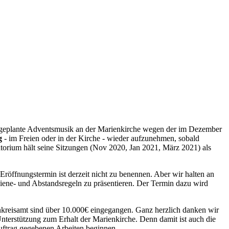
ie geplante Adventsmusik an der Marienkirche wegen der im Dezember
ng
- im Freien oder in der Kirche - wieder aufzunehmen, sobald
atorium hält seine Sitzungen (Nov 2020, Jan 2021, März 2021) als
röffnungstermin ist derzeit nicht zu benennen. Aber wir halten an
ene- und Abstandsregeln zu präsentieren. Der Termin dazu wird
nkreisamt sind über 10.000€ eingegangen. Ganz herzlich danken wir
nterstützung zum Erhalt der Marienkirche. Denn damit ist auch die
Auftrag gegebenen Arbeiten beginnen.