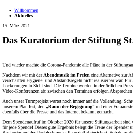
Willkommen
Aktuelles
15. März 2021
Das Kuratorium der Stiftung St
Und wieder machte die Corona-Pandemie alle Pläne in der Stiftungsar
Nachdem wir mit der
Abendmusik im Freien
eine Alternative zur A
verschärften Hygiene- und Abstandsregeln nicht realisierbar war. Für
Lockerungen in Sicht sind. Die Termine werden in der örtlichen Pres
Video-Konferenzen ab; zwischen den Terminen erfolgen Absprachen 
Auch unser Turmprojekt wartet noch immer auf die Vollendung: Schrei
unserem Plan fest, den
„Raum der Begegnung“
mit einer Fotoausst
ebenfalls über die Presse und das Internet bekannt gemacht.
Dem Spendenaufruf im Oktober 2020 für unsere Stiftungsarbeit sind 
für jede Spende! Dieses gute Ergebnis belegt die Treue der Spender 
Restaurierung des Portalschmucks finanziell abgesichert. Sobald es 