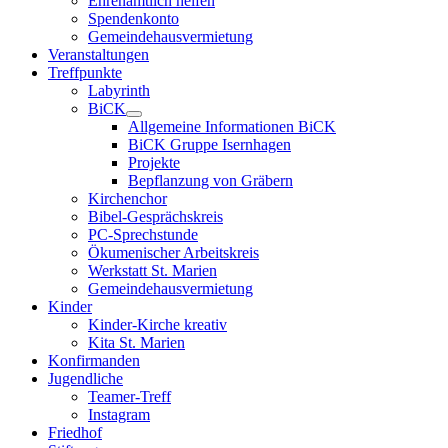
Ehrenamtlich helfen
Spendenkonto
Gemeindehausvermietung
Veranstaltungen
Treffpunkte
Labyrinth
BiCK
Allgemeine Informationen BiCK
BiCK Gruppe Isernhagen
Projekte
Bepflanzung von Gräbern
Kirchenchor
Bibel-Gesprächskreis
PC-Sprechstunde
Ökumenischer Arbeitskreis
Werkstatt St. Marien
Gemeindehausvermietung
Kinder
Kinder-Kirche kreativ
Kita St. Marien
Konfirmanden
Jugendliche
Teamer-Treff
Instagram
Friedhof