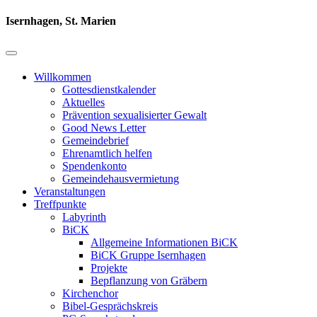
Isernhagen, St. Marien
Willkommen
Gottesdienstkalender
Aktuelles
Prävention sexualisierter Gewalt
Good News Letter
Gemeindebrief
Ehrenamtlich helfen
Spendenkonto
Gemeindehausvermietung
Veranstaltungen
Treffpunkte
Labyrinth
BiCK
Allgemeine Informationen BiCK
BiCK Gruppe Isernhagen
Projekte
Bepflanzung von Gräbern
Kirchenchor
Bibel-Gesprächskreis