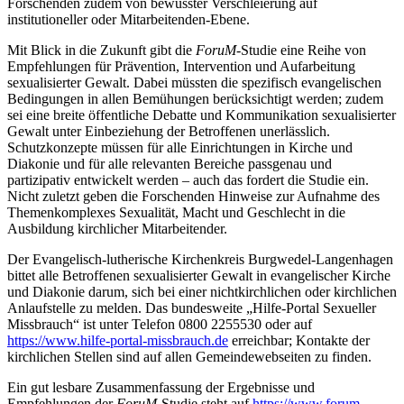
Forschenden zudem von bewusster Verschleierung auf
institutioneller oder Mitarbeitenden-Ebene.
Mit Blick in die Zukunft gibt die
ForuM
-Studie eine Reihe von
Empfehlungen für Prävention, Intervention und Aufarbeitung
sexualisierter Gewalt. Dabei müssten die spezifisch evangelischen
Bedingungen in allen Bemühungen berücksichtigt werden; zudem
sei eine breite öffentliche Debatte und Kommunikation sexualisierter
Gewalt unter Einbeziehung der Betroffenen unerlässlich.
Schutzkonzepte müssen für alle Einrichtungen in Kirche und
Diakonie und für alle relevanten Bereiche passgenau und
partizipativ entwickelt werden – auch das fordert die Studie ein.
Nicht zuletzt geben die Forschenden Hinweise zur Aufnahme des
Themenkomplexes Sexualität, Macht und Geschlecht in die
Ausbildung kirchlicher Mitarbeitender.
Der Evangelisch-lutherische Kirchenkreis Burgwedel-Langenhagen
bittet alle Betroffenen sexualisierter Gewalt in evangelischer Kirche
und Diakonie darum, sich bei einer nichtkirchlichen oder kirchlichen
Anlaufstelle zu melden. Das bundesweite „Hilfe-Portal Sexueller
Missbrauch“ ist unter Telefon 0800 2255530 oder auf
https://www.hilfe-portal-missbrauch.de
erreichbar; Kontakte der
kirchlichen Stellen sind auf allen Gemeindewebseiten zu finden.
Ein gut lesbare Zusammenfassung der Ergebnisse und
Empfehlungen der
ForuM
-Studie steht auf
https://www.forum-