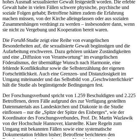
hohes Ausmaß sexualisierter Gewalt festgestellt worden. Die erlebte
Gewalt habe in vielen Fällen schwere physische, psychische und
soziale Folgen gehabt; Betroffene hätten zudem die Erfahrung
machen müssen, von der Kirche alleingelassen oder aus sozialen
Zusammenhängen verdrängt zu werden – insbesondere dann, wenn
sie nicht zu Vergebung und Kooperation bereit waren.
Die
ForuM
-Studie zeigt eine Reihe von evangelischen
Besonderheiten auf, die sexualisierte Gewalt begünstigen und die
Aufarbeitung erschweren. Dazu gehören unklare Zuständigkeiten
und eine „Diffusion von Verantwortung“ im evangelischen
Föderalismus, der übermäßige Wunsch nach Harmonie, eine
fehlende Konfliktkultur sowie die Selbsterzählung der eigenen
Fortschrittlichkeit. Auch eine Grenzen- und Distanzlosigkeit im
Umgang miteinander und das Selbstbild von „Geschwisterlichkeit“
hält die Studie als begünstigende Bedingungen fest.
Der Forschungsverbund spricht von 1.259 Beschuldigten und 2.225
Betroffenen, deren Fälle aufgrund des zur Verfügung gestellten
Datenmaterials aus Landeskirchen und Diakonie in die Studie
einflossen – nur die „Spitze der Spitze des Eisberges“, wie der
Koordinator des Forschungsverbundes, Prof. Dr. Martin Wazlawik
von der Hochschule Hannover, klarstellte. Klare Regeln zum
Umgang mit bekannten Fällen sowie eine systematische
Dokumentation fehlten bisher; Betroffene berichteten den