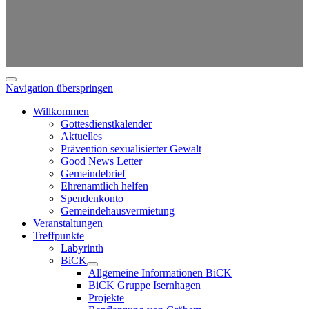
Navigation überspringen
Willkommen
Gottesdienstkalender
Aktuelles
Prävention sexualisierter Gewalt
Good News Letter
Gemeindebrief
Ehrenamtlich helfen
Spendenkonto
Gemeindehausvermietung
Veranstaltungen
Treffpunkte
Labyrinth
BiCK
Allgemeine Informationen BiCK
BiCK Gruppe Isernhagen
Projekte