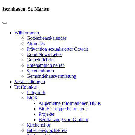
Isernhagen, St. Marien
Willkommen
Gottesdienstkalender
Aktuelles
Prävention sexualisierter Gewalt
Good News Letter
Gemeindebrief
Ehrenamtlich helfen
Spendenkonto
Gemeindehausvermietung
Veranstaltungen
Treffpunkte
Labyrinth
BiCK
Allgemeine Informationen BiCK
BiCK Gruppe Isernhagen
Projekte
Bepflanzung von Gräbern
Kirchenchor
Bibel-Gesprächskreis