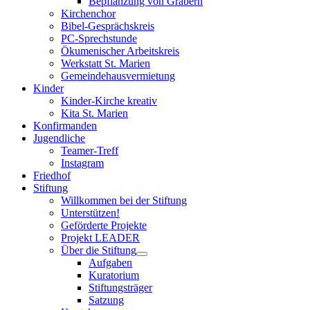
Bepflanzung von Gräbern
Kirchenchor
Bibel-Gesprächskreis
PC-Sprechstunde
Ökumenischer Arbeitskreis
Werkstatt St. Marien
Gemeindehausvermietung
Kinder
Kinder-Kirche kreativ
Kita St. Marien
Konfirmanden
Jugendliche
Teamer-Treff
Instagram
Friedhof
Stiftung
Willkommen bei der Stiftung
Unterstützen!
Geförderte Projekte
Projekt LEADER
Über die Stiftung
Aufgaben
Kuratorium
Stiftungsträger
Satzung