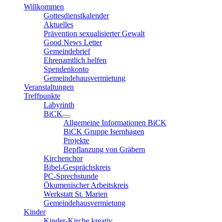
Willkommen
Gottesdienstkalender
Aktuelles
Prävention sexualisierter Gewalt
Good News Letter
Gemeindebrief
Ehrenamtlich helfen
Spendenkonto
Gemeindehausvermietung
Veranstaltungen
Treffpunkte
Labyrinth
BiCK
Allgemeine Informationen BiCK
BiCK Gruppe Isernhagen
Projekte
Bepflanzung von Gräbern
Kirchenchor
Bibel-Gesprächskreis
PC-Sprechstunde
Ökumenischer Arbeitskreis
Werkstatt St. Marien
Gemeindehausvermietung
Kinder
Kinder-Kirche kreativ