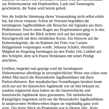
zur Hubertusmesse mit Hopfenreben, Laub und Tannengrün
geschmückt, die Natur wird herein geholt.
Wer die festliche Stimmung dieser Veranstaltung nicht selbst erlebt
hat, hat etwas verpasst. Schon im Vorraum begrüßten die
Isernhägener Jagdhornbläser alle Besucher mit Signalen aus ihren
Pleßhörnern. Durch einen Bogen aus Hopfenranken ging es in den
Kirchenraum und der Blick richtete sich auf das mächtige
Hirschgeweih mit dem christlichen Kreuz. Ein Hinweis auf die
Hubertuslegende, die im Rahmen der Feier von Carsten
Brüggemann vorgetragen wurde. Johanna Schäfer, ebenfalls
Mitglied im Hegering Isernhagen las den Psalm 104, Loblied auf
den Schöpfer, dem sich Pastor Henkmann mit seiner Predigt
anschloss.
Eröffnet, begleitet und geprägt wird die Isernhägener
Hubertusmesse allerdings in unvergleichlicher Weise nun schon zum
dritten Mal durch die Betzendorfer Jagdhornbläser mit ihren
Parforcehörnern. Ihre musikalischen Vorstellungen beruhen heute
nicht nur auf der klassischen Jagdmusik wie sie hier bekannt ist,
sondern ergänzend dazu haben sie die österreichische und
französische Jagdmusik dazu genommen. Die melodischen
Klangfolgen begeistern nicht nur die Betzendorfer Jagdhornbläser.
In landesweiten Wettbewerben liegen sie regelmäßig ganz weit
vorn. Das letzte Stück im Programm war in diesem Jahr „Kein