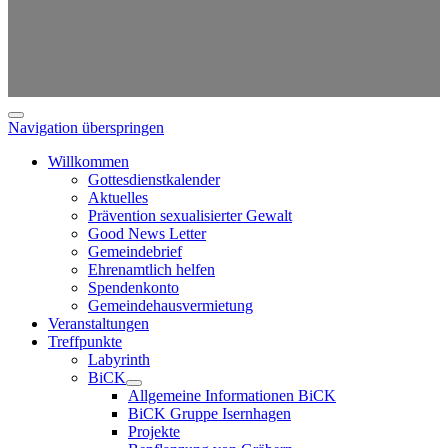
Navigation überspringen
Willkommen
Gottesdienstkalender
Aktuelles
Prävention sexualisierter Gewalt
Good News Letter
Gemeindebrief
Ehrenamtlich helfen
Spendenkonto
Gemeindehausvermietung
Veranstaltungen
Treffpunkte
Labyrinth
BiCK
Allgemeine Informationen BiCK
BiCK Gruppe Isernhagen
Projekte