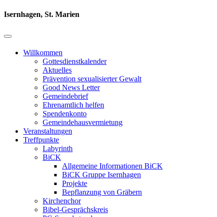
Isernhagen, St. Marien
Willkommen
Gottesdienstkalender
Aktuelles
Prävention sexualisierter Gewalt
Good News Letter
Gemeindebrief
Ehrenamtlich helfen
Spendenkonto
Gemeindehausvermietung
Veranstaltungen
Treffpunkte
Labyrinth
BiCK
Allgemeine Informationen BiCK
BiCK Gruppe Isernhagen
Projekte
Bepflanzung von Gräbern
Kirchenchor
Bibel-Gesprächskreis