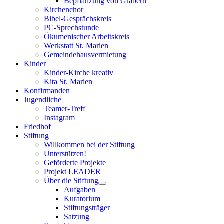
Bepflanzung von Gräbern
Kirchenchor
Bibel-Gesprächskreis
PC-Sprechstunde
Ökumenischer Arbeitskreis
Werkstatt St. Marien
Gemeindehausvermietung
Kinder
Kinder-Kirche kreativ
Kita St. Marien
Konfirmanden
Jugendliche
Teamer-Treff
Instagram
Friedhof
Stiftung
Willkommen bei der Stiftung
Unterstützen!
Geförderte Projekte
Projekt LEADER
Über die Stiftung
Aufgaben
Kuratorium
Stiftungsträger
Satzung