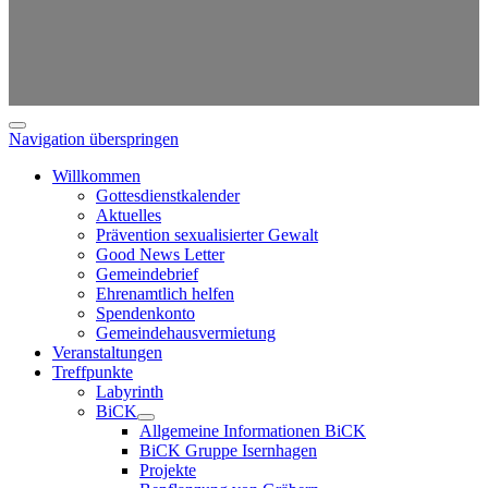
Navigation überspringen
Willkommen
Gottesdienstkalender
Aktuelles
Prävention sexualisierter Gewalt
Good News Letter
Gemeindebrief
Ehrenamtlich helfen
Spendenkonto
Gemeindehausvermietung
Veranstaltungen
Treffpunkte
Labyrinth
BiCK
Allgemeine Informationen BiCK
BiCK Gruppe Isernhagen
Projekte