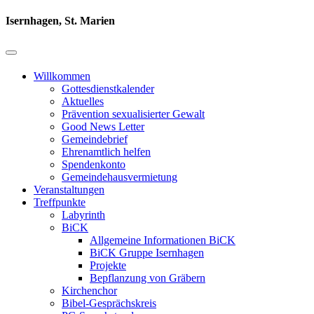
Isernhagen, St. Marien
Willkommen
Gottesdienstkalender
Aktuelles
Prävention sexualisierter Gewalt
Good News Letter
Gemeindebrief
Ehrenamtlich helfen
Spendenkonto
Gemeindehausvermietung
Veranstaltungen
Treffpunkte
Labyrinth
BiCK
Allgemeine Informationen BiCK
BiCK Gruppe Isernhagen
Projekte
Bepflanzung von Gräbern
Kirchenchor
Bibel-Gesprächskreis