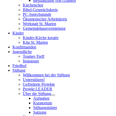
Bepflanzung von Gräbern
Kirchenchor
Bibel-Gesprächskreis
PC-Sprechstunde
Ökumenischer Arbeitskreis
Werkstatt St. Marien
Gemeindehausvermietung
Kinder
Kinder-Kirche kreativ
Kita St. Marien
Konfirmanden
Jugendliche
Teamer-Treff
Instagram
Friedhof
Stiftung
Willkommen bei der Stiftung
Unterstützen!
Geförderte Projekte
Projekt LEADER
Über die Stiftung
Aufgaben
Kuratorium
Stiftungsträger
Satzung