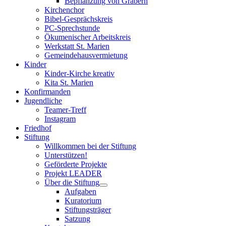
Bepflanzung von Gräbern
Kirchenchor
Bibel-Gesprächskreis
PC-Sprechstunde
Ökumenischer Arbeitskreis
Werkstatt St. Marien
Gemeindehausvermietung
Kinder
Kinder-Kirche kreativ
Kita St. Marien
Konfirmanden
Jugendliche
Teamer-Treff
Instagram
Friedhof
Stiftung
Willkommen bei der Stiftung
Unterstützen!
Geförderte Projekte
Projekt LEADER
Über die Stiftung
Aufgaben
Kuratorium
Stiftungsträger
Satzung