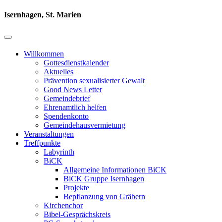
Isernhagen, St. Marien
Willkommen
Gottesdienstkalender
Aktuelles
Prävention sexualisierter Gewalt
Good News Letter
Gemeindebrief
Ehrenamtlich helfen
Spendenkonto
Gemeindehausvermietung
Veranstaltungen
Treffpunkte
Labyrinth
BiCK
Allgemeine Informationen BiCK
BiCK Gruppe Isernhagen
Projekte
Bepflanzung von Gräbern
Kirchenchor
Bibel-Gesprächskreis