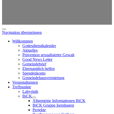
Navigation überspringen
Willkommen
Gottesdienstkalender
Aktuelles
Prävention sexualisierter Gewalt
Good News Letter
Gemeindebrief
Ehrenamtlich helfen
Spendenkonto
Gemeindehausvermietung
Veranstaltungen
Treffpunkte
Labyrinth
BiCK
Allgemeine Informationen BiCK
BiCK Gruppe Isernhagen
Projekte