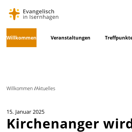
Navigation
Willkommen
Veranstaltungen
Treffpunkt
überspringen
Foto: G. Grunewaldt-Stöcker
Willkommen
Aktuelles
15. Januar 2025
Kirchenanger wird