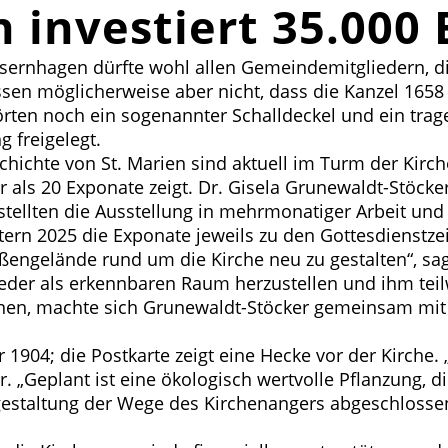
n investiert 35.000
 Isernhagen dürfte wohl allen Gemeindemitgliedern, 
sen möglicherweise aber nicht, dass die Kanzel 1658
rten noch ein sogenannter Schalldeckel und ein trag
 freigelegt.
hichte von St. Marien sind aktuell im Turm der Kirche
 als 20 Exponate zeigt. Dr. Gisela Grunewaldt-Stöcker
rstellten die Ausstellung in mehrmonatiger Arbeit u
ern 2025 die Exponate jeweils zu den Gottesdienstzei
ßengelände rund um die Kirche neu zu gestalten“, sagt
wieder als erkennbaren Raum herzustellen und ihm te
nnen, machte sich Grunewaldt-Stöcker gemeinsam mit 
1904; die Postkarte zeigt eine Hecke vor der Kirche.
 „Geplant ist eine ökologisch wertvolle Pflanzung, die
eugestaltung der Wege des Kirchenangers abgeschlosse