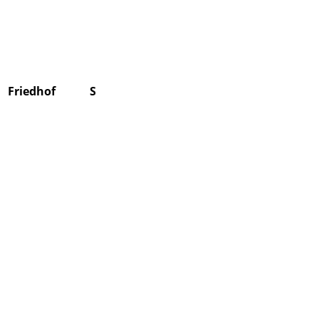
Suchen
Friedhof
Stiftung
Über uns
Kontakt