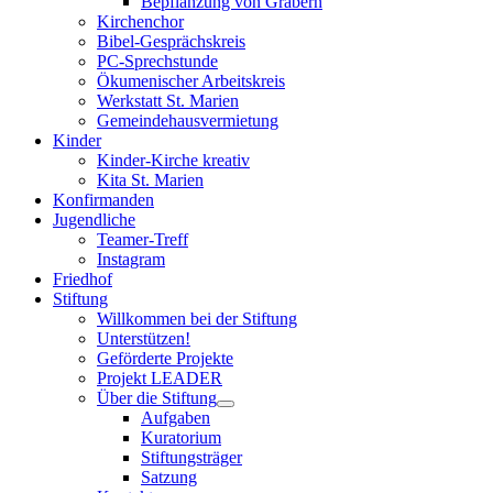
Bepflanzung von Gräbern
Kirchenchor
Bibel-Gesprächskreis
PC-Sprechstunde
Ökumenischer Arbeitskreis
Werkstatt St. Marien
Gemeindehausvermietung
Kinder
Kinder-Kirche kreativ
Kita St. Marien
Konfirmanden
Jugendliche
Teamer-Treff
Instagram
Friedhof
Stiftung
Willkommen bei der Stiftung
Unterstützen!
Geförderte Projekte
Projekt LEADER
Über die Stiftung
Aufgaben
Kuratorium
Stiftungsträger
Satzung