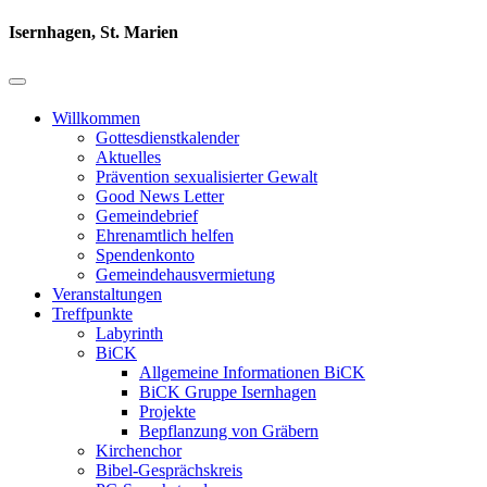
Isernhagen, St. Marien
Willkommen
Gottesdienstkalender
Aktuelles
Prävention sexualisierter Gewalt
Good News Letter
Gemeindebrief
Ehrenamtlich helfen
Spendenkonto
Gemeindehausvermietung
Veranstaltungen
Treffpunkte
Labyrinth
BiCK
Allgemeine Informationen BiCK
BiCK Gruppe Isernhagen
Projekte
Bepflanzung von Gräbern
Kirchenchor
Bibel-Gesprächskreis