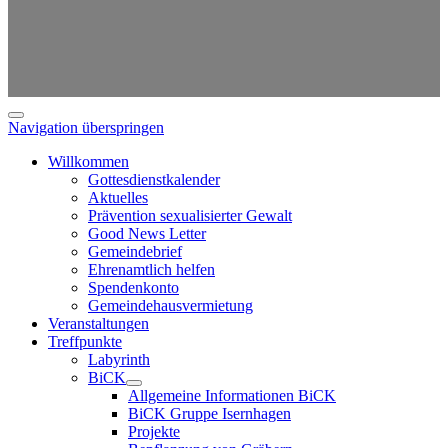
Navigation überspringen
Willkommen
Gottesdienstkalender
Aktuelles
Prävention sexualisierter Gewalt
Good News Letter
Gemeindebrief
Ehrenamtlich helfen
Spendenkonto
Gemeindehausvermietung
Veranstaltungen
Treffpunkte
Labyrinth
BiCK
Allgemeine Informationen BiCK
BiCK Gruppe Isernhagen
Projekte