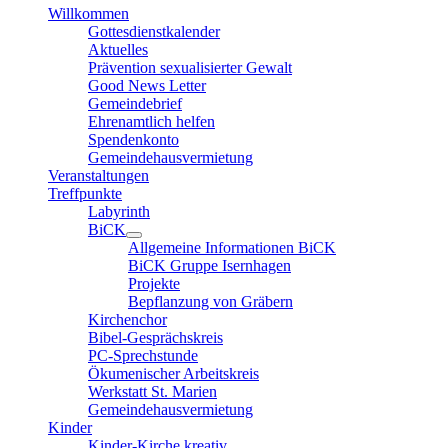
Willkommen
Gottesdienstkalender
Aktuelles
Prävention sexualisierter Gewalt
Good News Letter
Gemeindebrief
Ehrenamtlich helfen
Spendenkonto
Gemeindehausvermietung
Veranstaltungen
Treffpunkte
Labyrinth
BiCK
Allgemeine Informationen BiCK
BiCK Gruppe Isernhagen
Projekte
Bepflanzung von Gräbern
Kirchenchor
Bibel-Gesprächskreis
PC-Sprechstunde
Ökumenischer Arbeitskreis
Werkstatt St. Marien
Gemeindehausvermietung
Kinder
Kinder-Kirche kreativ