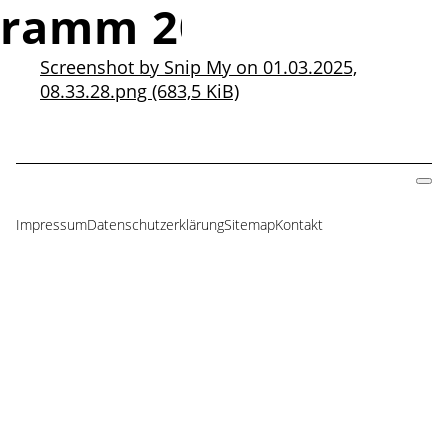
ramm 2025
Screenshot by Snip My on 01.03.2025,
08.33.28.png
(683,5 KiB)
Impressum
Datenschutzerklärung
Sitemap
Kontakt
Navigation
überspringen