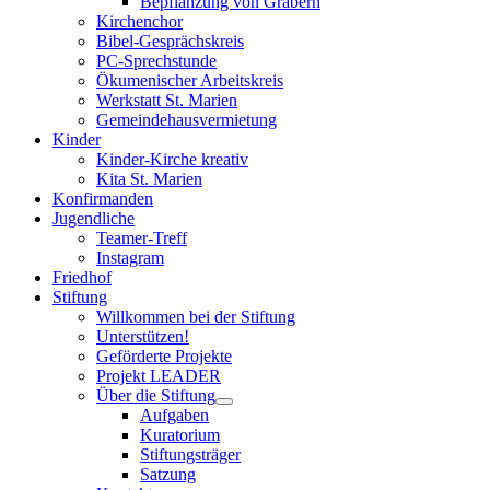
Bepflanzung von Gräbern
Kirchenchor
Bibel-Gesprächskreis
PC-Sprechstunde
Ökumenischer Arbeitskreis
Werkstatt St. Marien
Gemeindehausvermietung
Kinder
Kinder-Kirche kreativ
Kita St. Marien
Konfirmanden
Jugendliche
Teamer-Treff
Instagram
Friedhof
Stiftung
Willkommen bei der Stiftung
Unterstützen!
Geförderte Projekte
Projekt LEADER
Über die Stiftung
Aufgaben
Kuratorium
Stiftungsträger
Satzung