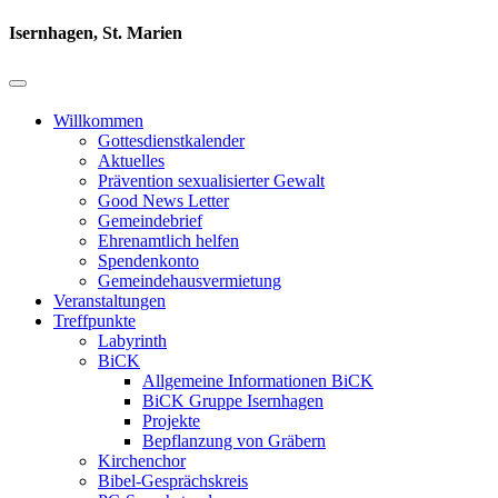
Isernhagen, St. Marien
Willkommen
Gottesdienstkalender
Aktuelles
Prävention sexualisierter Gewalt
Good News Letter
Gemeindebrief
Ehrenamtlich helfen
Spendenkonto
Gemeindehausvermietung
Veranstaltungen
Treffpunkte
Labyrinth
BiCK
Allgemeine Informationen BiCK
BiCK Gruppe Isernhagen
Projekte
Bepflanzung von Gräbern
Kirchenchor
Bibel-Gesprächskreis