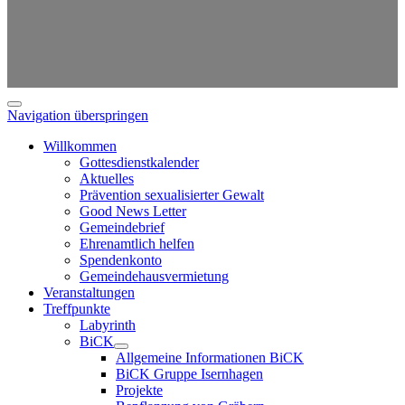
Navigation überspringen
Willkommen
Gottesdienstkalender
Aktuelles
Prävention sexualisierter Gewalt
Good News Letter
Gemeindebrief
Ehrenamtlich helfen
Spendenkonto
Gemeindehausvermietung
Veranstaltungen
Treffpunkte
Labyrinth
BiCK
Allgemeine Informationen BiCK
BiCK Gruppe Isernhagen
Projekte