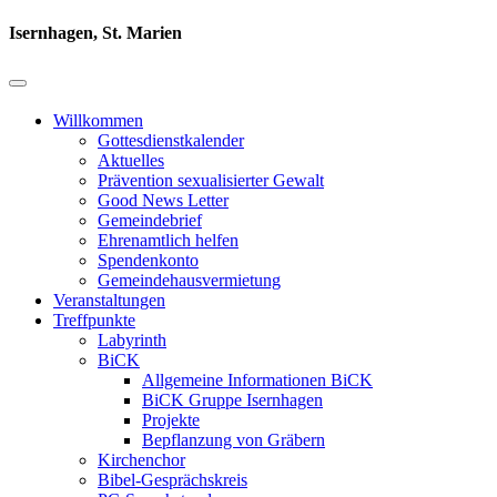
Isernhagen, St. Marien
Willkommen
Gottesdienstkalender
Aktuelles
Prävention sexualisierter Gewalt
Good News Letter
Gemeindebrief
Ehrenamtlich helfen
Spendenkonto
Gemeindehausvermietung
Veranstaltungen
Treffpunkte
Labyrinth
BiCK
Allgemeine Informationen BiCK
BiCK Gruppe Isernhagen
Projekte
Bepflanzung von Gräbern
Kirchenchor
Bibel-Gesprächskreis