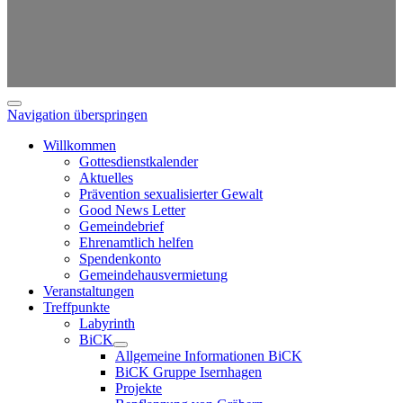
Navigation überspringen
Willkommen
Gottesdienstkalender
Aktuelles
Prävention sexualisierter Gewalt
Good News Letter
Gemeindebrief
Ehrenamtlich helfen
Spendenkonto
Gemeindehausvermietung
Veranstaltungen
Treffpunkte
Labyrinth
BiCK
Allgemeine Informationen BiCK
BiCK Gruppe Isernhagen
Projekte