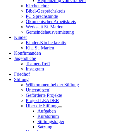
Bepflanzung von Gräbern
Kirchenchor
Bibel-Gesprächskreis
PC-Sprechstunde
Ökumenischer Arbeitskreis
Werkstatt St. Marien
Gemeindehausvermietung
Kinder
Kinder-Kirche kreativ
Kita St. Marien
Konfirmanden
Jugendliche
Teamer-Treff
Instagram
Friedhof
Stiftung
Willkommen bei der Stiftung
Unterstützen!
Geförderte Projekte
Projekt LEADER
Über die Stiftung
Aufgaben
Kuratorium
Stiftungsträger
Satzung