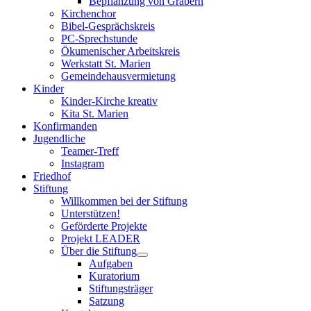
Bepflanzung von Gräbern
Kirchenchor
Bibel-Gesprächskreis
PC-Sprechstunde
Ökumenischer Arbeitskreis
Werkstatt St. Marien
Gemeindehausvermietung
Kinder
Kinder-Kirche kreativ
Kita St. Marien
Konfirmanden
Jugendliche
Teamer-Treff
Instagram
Friedhof
Stiftung
Willkommen bei der Stiftung
Unterstützen!
Geförderte Projekte
Projekt LEADER
Über die Stiftung
Aufgaben
Kuratorium
Stiftungsträger
Satzung