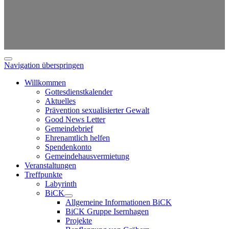
Navigation überspringen
Willkommen
Gottesdienstkalender
Aktuelles
Prävention sexualisierter Gewalt
Good News Letter
Gemeindebrief
Ehrenamtlich helfen
Spendenkonto
Gemeindehausvermietung
Veranstaltungen
Treffpunkte
Labyrinth
BiCK
Allgemeine Informationen BiCK
BiCK Gruppe Isernhagen
Projekte