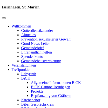
Isernhagen, St. Marien
Willkommen
Gottesdienstkalender
Aktuelles
Prävention sexualisierter Gewalt
Good News Letter
Gemeindebrief
Ehrenamtlich helfen
Spendenkonto
Gemeindehausvermietung
Veranstaltungen
Treffpunkte
Labyrinth
BiCK
Allgemeine Informationen BiCK
BiCK Gruppe Isernhagen
Projekte
Bepflanzung von Gräbern
Kirchenchor
Bibel-Gesprächskreis