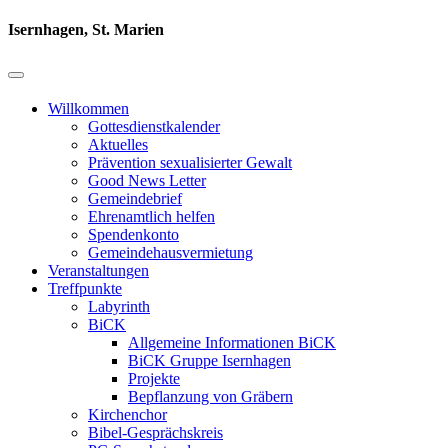
Isernhagen, St. Marien
Willkommen
Gottesdienstkalender
Aktuelles
Prävention sexualisierter Gewalt
Good News Letter
Gemeindebrief
Ehrenamtlich helfen
Spendenkonto
Gemeindehausvermietung
Veranstaltungen
Treffpunkte
Labyrinth
BiCK
Allgemeine Informationen BiCK
BiCK Gruppe Isernhagen
Projekte
Bepflanzung von Gräbern
Kirchenchor
Bibel-Gesprächskreis