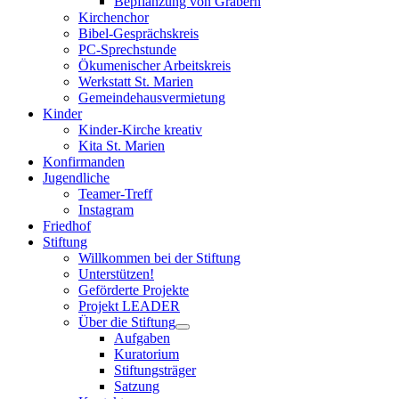
Bepflanzung von Gräbern
Kirchenchor
Bibel-Gesprächskreis
PC-Sprechstunde
Ökumenischer Arbeitskreis
Werkstatt St. Marien
Gemeindehausvermietung
Kinder
Kinder-Kirche kreativ
Kita St. Marien
Konfirmanden
Jugendliche
Teamer-Treff
Instagram
Friedhof
Stiftung
Willkommen bei der Stiftung
Unterstützen!
Geförderte Projekte
Projekt LEADER
Über die Stiftung
Aufgaben
Kuratorium
Stiftungsträger
Satzung