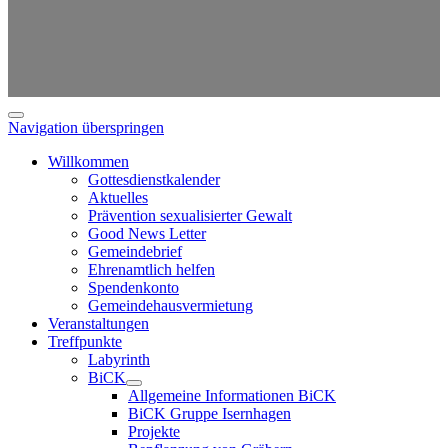
Navigation überspringen
Willkommen
Gottesdienstkalender
Aktuelles
Prävention sexualisierter Gewalt
Good News Letter
Gemeindebrief
Ehrenamtlich helfen
Spendenkonto
Gemeindehausvermietung
Veranstaltungen
Treffpunkte
Labyrinth
BiCK
Allgemeine Informationen BiCK
BiCK Gruppe Isernhagen
Projekte