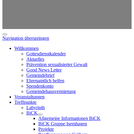
Navigation überspringen
Willkommen
Gottesdienstkalender
Aktuelles
Prävention sexualisierter Gewalt
Good News Letter
Gemeindebrief
Ehrenamtlich helfen
Spendenkonto
Gemeindehausvermietung
Veranstaltungen
Treffpunkte
Labyrinth
BiCK
Allgemeine Informationen BiCK
BiCK Gruppe Isernhagen
Projekte