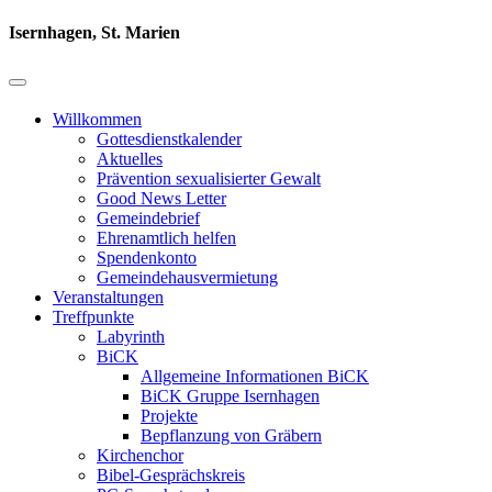
Isernhagen, St. Marien
Willkommen
Gottesdienstkalender
Aktuelles
Prävention sexualisierter Gewalt
Good News Letter
Gemeindebrief
Ehrenamtlich helfen
Spendenkonto
Gemeindehausvermietung
Veranstaltungen
Treffpunkte
Labyrinth
BiCK
Allgemeine Informationen BiCK
BiCK Gruppe Isernhagen
Projekte
Bepflanzung von Gräbern
Kirchenchor
Bibel-Gesprächskreis