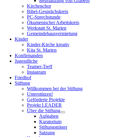
Bepflanzung von Gräbern
Kirchenchor
Bibel-Gesprächskreis
PC-Sprechstunde
Ökumenischer Arbeitskreis
Werkstatt St. Marien
Gemeindehausvermietung
Kinder
Kinder-Kirche kreativ
Kita St. Marien
Konfirmanden
Jugendliche
Teamer-Treff
Instagram
Friedhof
Stiftung
Willkommen bei der Stiftung
Unterstützen!
Geförderte Projekte
Projekt LEADER
Über die Stiftung
Aufgaben
Kuratorium
Stiftungsträger
Satzung