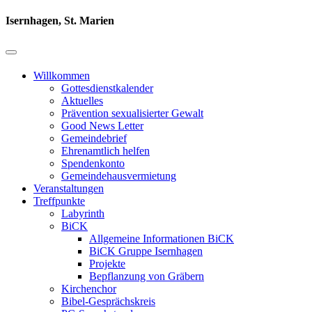
Isernhagen, St. Marien
Willkommen
Gottesdienstkalender
Aktuelles
Prävention sexualisierter Gewalt
Good News Letter
Gemeindebrief
Ehrenamtlich helfen
Spendenkonto
Gemeindehausvermietung
Veranstaltungen
Treffpunkte
Labyrinth
BiCK
Allgemeine Informationen BiCK
BiCK Gruppe Isernhagen
Projekte
Bepflanzung von Gräbern
Kirchenchor
Bibel-Gesprächskreis