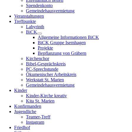
Ehrenamtlich helfen
Spendenkonto
Gemeindehausvermietung
Veranstaltungen
Treffpunkte
Labyrinth
BiCK
Allgemeine Informationen BiCK
BiCK Gruppe Isernhagen
Projekte
Bepflanzung von Gräbern
Kirchenchor
Bibel-Gesprächskreis
PC-Sprechstunde
Ökumenischer Arbeitskreis
Werkstatt St. Marien
Gemeindehausvermietung
Kinder
Kinder-Kirche kreativ
Kita St. Marien
Konfirmanden
Jugendliche
Teamer-Treff
Instagram
Friedhof