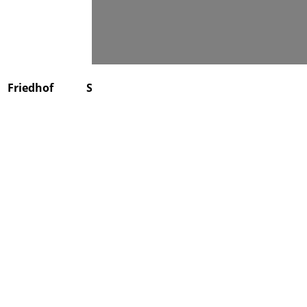
Suchen
Friedhof
Stiftung
Über uns
Kontakt