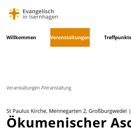
Navigation
Willkommen
Veranstaltungen
Treffpunkt
überspringen
Veranstaltungen
Veranstaltung
St Paulus Kirche, Mennegarten 2, Großburgwedel |
Ökumenischer As