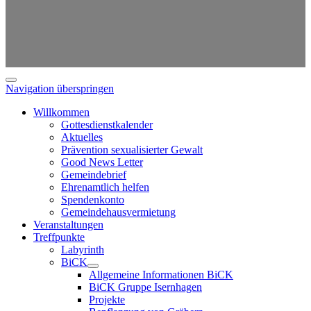
Navigation überspringen
Willkommen
Gottesdienstkalender
Aktuelles
Prävention sexualisierter Gewalt
Good News Letter
Gemeindebrief
Ehrenamtlich helfen
Spendenkonto
Gemeindehausvermietung
Veranstaltungen
Treffpunkte
Labyrinth
BiCK
Allgemeine Informationen BiCK
BiCK Gruppe Isernhagen
Projekte