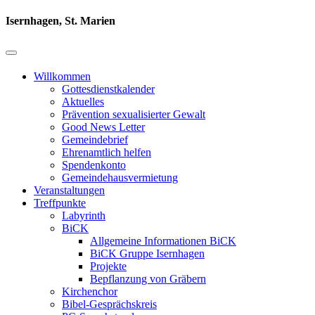
Isernhagen, St. Marien
Willkommen
Gottesdienstkalender
Aktuelles
Prävention sexualisierter Gewalt
Good News Letter
Gemeindebrief
Ehrenamtlich helfen
Spendenkonto
Gemeindehausvermietung
Veranstaltungen
Treffpunkte
Labyrinth
BiCK
Allgemeine Informationen BiCK
BiCK Gruppe Isernhagen
Projekte
Bepflanzung von Gräbern
Kirchenchor
Bibel-Gesprächskreis