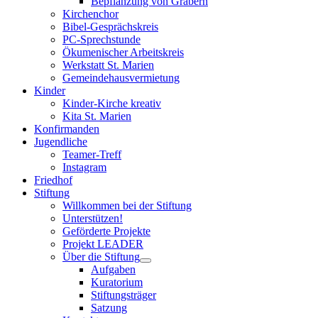
Bepflanzung von Gräbern
Kirchenchor
Bibel-Gesprächskreis
PC-Sprechstunde
Ökumenischer Arbeitskreis
Werkstatt St. Marien
Gemeindehausvermietung
Kinder
Kinder-Kirche kreativ
Kita St. Marien
Konfirmanden
Jugendliche
Teamer-Treff
Instagram
Friedhof
Stiftung
Willkommen bei der Stiftung
Unterstützen!
Geförderte Projekte
Projekt LEADER
Über die Stiftung
Aufgaben
Kuratorium
Stiftungsträger
Satzung