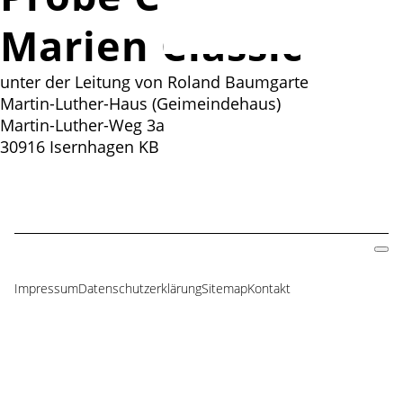
Marien Classic
unter der Leitung von Roland Baumgarte
Martin-Luther-Haus (Geimeindehaus)
Martin-Luther-Weg 3a
30916 Isernhagen KB
Impressum
Datenschutzerklärung
Sitemap
Kontakt
Navigation
überspringen