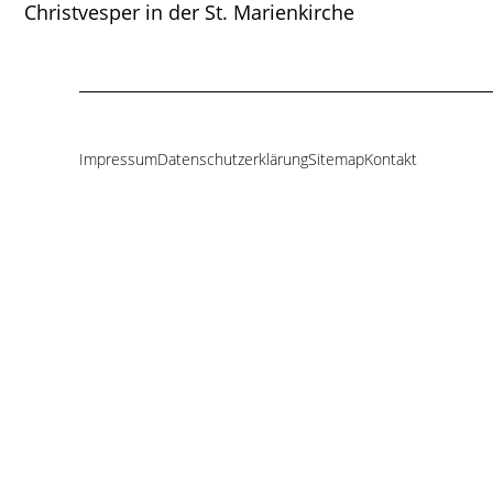
Christvesper in der St. Marienkirche
Impressum
Datenschutzerklärung
Sitemap
Kontakt
Navigation
überspringen