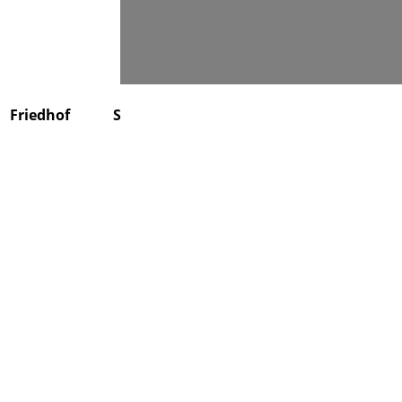
Suchen
Friedhof
Stiftung
Über uns
Kontakt