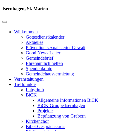
Isernhagen, St. Marien
Willkommen
Gottesdienstkalender
Aktuelles
Prävention sexualisierter Gewalt
Good News Letter
Gemeindebrief
Ehrenamtlich helfen
Spendenkonto
Gemeindehausvermietung
Veranstaltungen
Treffpunkte
Labyrinth
BiCK
Allgemeine Informationen BiCK
BiCK Gruppe Isernhagen
Projekte
Bepflanzung von Gräbern
Kirchenchor
Bibel-Gesprächskreis