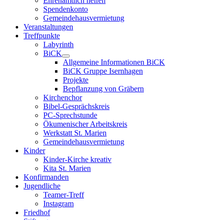
Ehrenamtlich helfen
Spendenkonto
Gemeindehausvermietung
Veranstaltungen
Treffpunkte
Labyrinth
BiCK
Allgemeine Informationen BiCK
BiCK Gruppe Isernhagen
Projekte
Bepflanzung von Gräbern
Kirchenchor
Bibel-Gesprächskreis
PC-Sprechstunde
Ökumenischer Arbeitskreis
Werkstatt St. Marien
Gemeindehausvermietung
Kinder
Kinder-Kirche kreativ
Kita St. Marien
Konfirmanden
Jugendliche
Teamer-Treff
Instagram
Friedhof