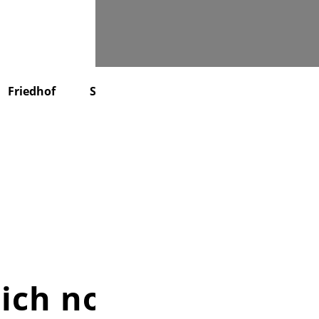
Suchen
Friedhof
Stiftung
Über uns
Kontakt
 ich noch glauben"