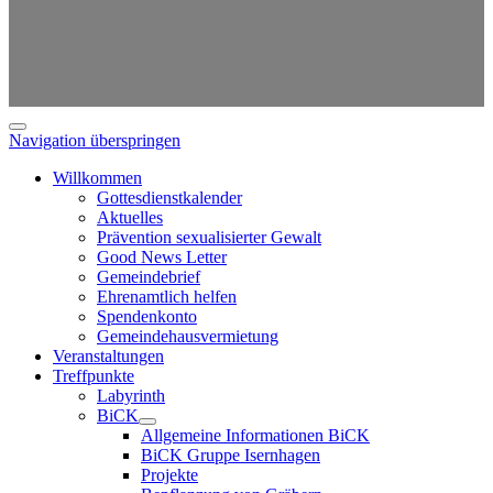
Navigation überspringen
Willkommen
Gottesdienstkalender
Aktuelles
Prävention sexualisierter Gewalt
Good News Letter
Gemeindebrief
Ehrenamtlich helfen
Spendenkonto
Gemeindehausvermietung
Veranstaltungen
Treffpunkte
Labyrinth
BiCK
Allgemeine Informationen BiCK
BiCK Gruppe Isernhagen
Projekte