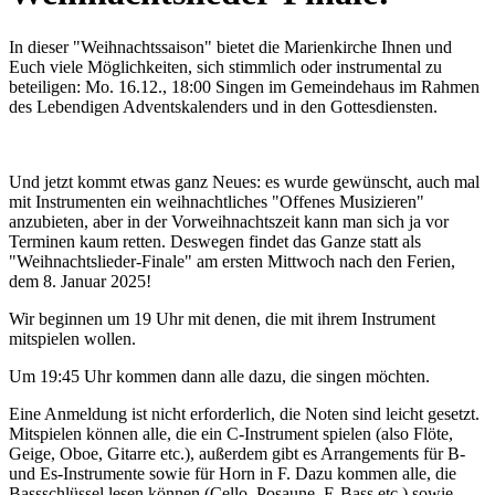
In dieser "Weihnachtssaison" bietet die Marienkirche Ihnen und
Euch viele Möglichkeiten, sich stimmlich oder instrumental zu
beteiligen: Mo. 16.12., 18:00 Singen im Gemeindehaus im Rahmen
des Lebendigen Adventskalenders und in den Gottesdiensten.
Und jetzt kommt etwas ganz Neues: es wurde gewünscht, auch mal
mit Instrumenten ein weihnachtliches "Offenes Musizieren"
anzubieten, aber in der Vorweihnachtszeit kann man sich ja vor
Terminen kaum retten. Deswegen findet das Ganze statt als
"Weihnachtslieder-Finale" am ersten Mittwoch nach den Ferien,
dem 8. Januar 2025!
Wir beginnen um 19 Uhr mit denen, die mit ihrem Instrument
mitspielen wollen.
Um 19:45 Uhr kommen dann alle dazu, die singen möchten.
Eine Anmeldung ist nicht erforderlich, die Noten sind leicht gesetzt.
Mitspielen können alle, die ein C-Instrument spielen (also Flöte,
Geige, Oboe, Gitarre etc.), außerdem gibt es Arrangements für B-
und Es-Instrumente sowie für Horn in F. Dazu kommen alle, die
Bassschlüssel lesen können (Cello, Posaune, E-Bass etc.) sowie