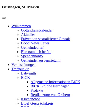
Isernhagen, St. Marien
Willkommen
Gottesdienstkalender
Aktuelles
Prävention sexualisierter Gewalt
Good News Letter
Gemeindebrief
Ehrenamtlich helfen
Spendenkonto
Gemeindehausvermietung
Veranstaltungen
Treffpunkte
Labyrinth
BiCK
Allgemeine Informationen BiCK
BiCK Gruppe Isernhagen
Projekte
Bepflanzung von Gräbern
Kirchenchor
Bibel-Gesprächskreis