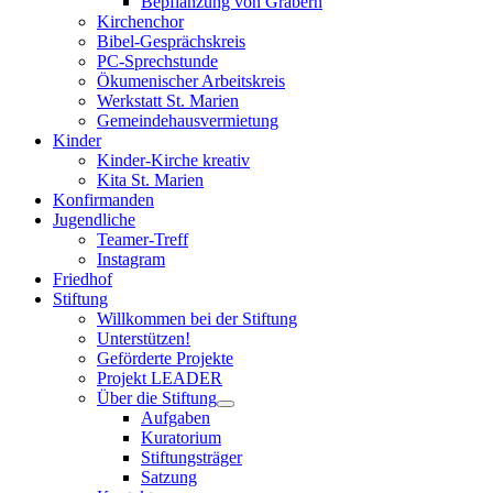
Bepflanzung von Gräbern
Kirchenchor
Bibel-Gesprächskreis
PC-Sprechstunde
Ökumenischer Arbeitskreis
Werkstatt St. Marien
Gemeindehausvermietung
Kinder
Kinder-Kirche kreativ
Kita St. Marien
Konfirmanden
Jugendliche
Teamer-Treff
Instagram
Friedhof
Stiftung
Willkommen bei der Stiftung
Unterstützen!
Geförderte Projekte
Projekt LEADER
Über die Stiftung
Aufgaben
Kuratorium
Stiftungsträger
Satzung