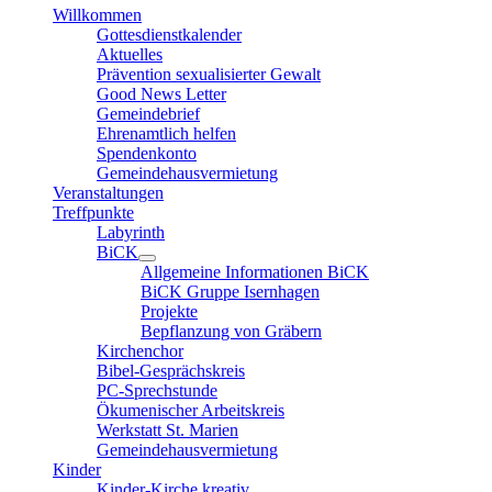
Willkommen
Gottesdienstkalender
Aktuelles
Prävention sexualisierter Gewalt
Good News Letter
Gemeindebrief
Ehrenamtlich helfen
Spendenkonto
Gemeindehausvermietung
Veranstaltungen
Treffpunkte
Labyrinth
BiCK
Allgemeine Informationen BiCK
BiCK Gruppe Isernhagen
Projekte
Bepflanzung von Gräbern
Kirchenchor
Bibel-Gesprächskreis
PC-Sprechstunde
Ökumenischer Arbeitskreis
Werkstatt St. Marien
Gemeindehausvermietung
Kinder
Kinder-Kirche kreativ