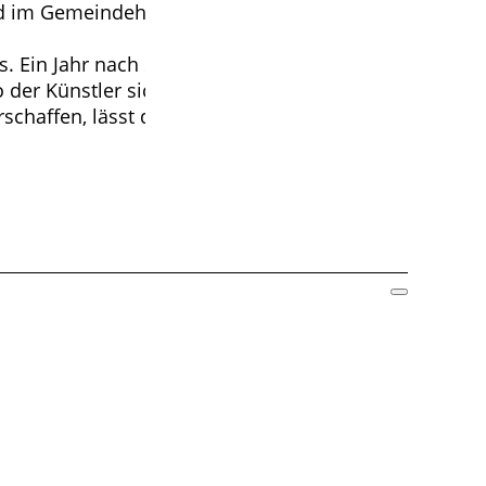
nd im Gemeindehaus , Martin-Luther-Weg,
 Ein Jahr nach seinem Tod taucht ein Brief an
er Künstler sich zuletzt aufhielt. Trotz
rschaffen, lässt diese so zum Leben erwachen. Wir